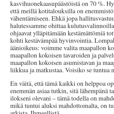
kasvihuonekaasupäästöistä on 70 %. Hyv
että meillä kotitalouksilla on enemmistö
vähentämiseen. Ehkä jopa hallitusvast
halutessamme ohittaa kulutusvalinnoill
ohjaavat ylläpitämään kestämättömiä tot
kohti kestävämpää hyvinvointia. Lompa
äänioikeus: voimme valita maapallon ko
maapallon kokoisen tavaroiden ja palvel
maapallon kokoisen asumistavan ja maa
liikkua ja matkustaa. Voisiko se tuntua
En väitä, että tämä kaikki on helppoa op
enemmän asiaa tutkin, sitä lähempänä t
ilokseni olevani – tämä todella on mahdol
mikä tuntui aluksi mahdottomalta, on tul
arkista. Ihmeellistä.