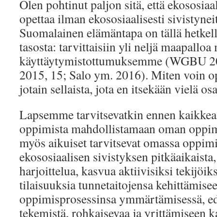
Olen pohtinut paljon sitä, että ekososiaal
opettaa ilman ekososiaalisesti sivistyneit
Suomalainen elämäntapa on tällä hetkel
tasosta: tarvittaisiin yli neljä maapallo
käyttäytymistottumuksemme (WGBU 2
2015, 15; Salo ym. 2016). Miten voin op
jotain sellaista, jota en itsekään vielä os
Lapsemme tarvitsevatkin ennen kaikkea
oppimista mahdollistamaan oman oppimi
myös aikuiset tarvitsevat omassa oppim
ekososiaalisen sivistyksen pitkäaikaista,
harjoittelua, kasvua aktiivisiksi tekijöi
tilaisuuksia tunnetaitojensa kehittämis
oppimisprosessinsa ymmärtämisessä, ed
tekemistä, rohkaisevaa ja yrittämiseen k