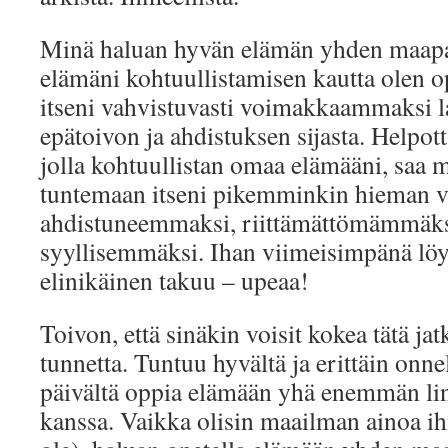
Minä haluan hyvän elämän yhden maapa
elämäni kohtuullistamisen kautta olen 
itseni vahvistuvasti voimakkaammaksi 
epätoivon ja ahdistuksen sijasta. Helpott
jolla kohtuullistan omaa elämääni, saa 
tuntemaan itseni pikemminkin hieman 
ahdistuneemmaksi, riittämättömämmäks
syyllisemmäksi. Ihan viimeisimpänä löys
elinikäinen takuu – upeaa!
Toivon, että sinäkin voisit kokea tätä ja
tunnetta. Tuntuu hyvältä ja erittäin onne
päivältä oppia elämään yhä enemmän li
kanssa. Vaikka olisin maailman ainoa i