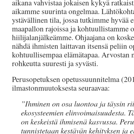
aikana vahvistaa jokaisen kykyä ratkais
aikamme suurinta ongelmaa. Lähtökohtan
ystävällinen tila, jossa tutkimme hyvää
maapallon rajoissa ja kohtuullistamme
hiilijalanjälkeämme. Ohjaajana on koske
nähdä ihmisten laittavan itsensä peliin 
kohtuullisempaa elämätapaa. Arvostan 
rohkeutta suuresti ja syvästi.
Perusopetuksen opetussuunnitelma (20
ilmastonmuutoksesta seuraavaa:
”Ihminen on osa luontoa ja täysin r
ekosysteemien elinvoimaisuudesta.
on keskeistä ihmisenä kasvussa. Per
tunnistetaan kestävän kehityksen ja 