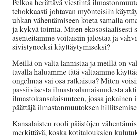
Pelkoa herättävä viestintä ilmastonmuuto
tehokkaasti johtavan myönteisiin käyttä
uhkan vähentämiseen koeta samalla oma
ja kykyä toimia. Miten ekososiaalisesti s
asenteitamme voitaisiin jalostaa ja vahvi
sivistyneeksi käyttäytymiseksi?
Meillä on valta lannistaa ja meillä on va
tavalla haluamme tätä valtaamme käytt
ongelmaa vai osa ratkaisua? Miten vois
passiivisesta ilmastoalamaisuudesta akti
ilmastokansalaisuuteen, jossa jokainen 
päättäjä ilmastonmuutoksen hillitsemise
Kansalaisten rooli päästöjen vähentämise
merkittävä, koska kotitalouksien kulu