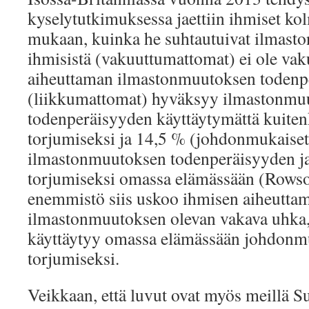
kyselytutkimuksessa jaettiin ihmiset k
mukaan, kuinka he suhtautuivat ilmast
ihmisistä (vakuuttumattomat) ei ole va
aiheuttaman ilmastonmuutoksen todenpe
(liikkumattomat) hyväksyy ilmastonmu
todenperäisyyden käyttäytymättä kuitenk
torjumiseksi ja 14,5 % (johdonmukaise
ilmastonmuutoksen todenperäisyyden ja
torjumiseksi omassa elämässään (Rows
enemmistö siis uskoo ihmisen aiheutta
ilmastonmuutoksen olevan vakava uhka,
käyttäytyy omassa elämässään johdonmu
torjumiseksi.
Veikkaan, että luvut ovat myös meillä 