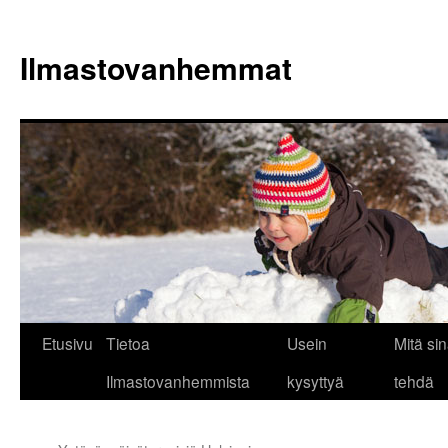
Siirry
sisältöön
Ilmastovanhemmat
Etusivu
Tietoa
Usein
Mitä sin
Ilmastovanhemmista
kysyttyä
tehdä