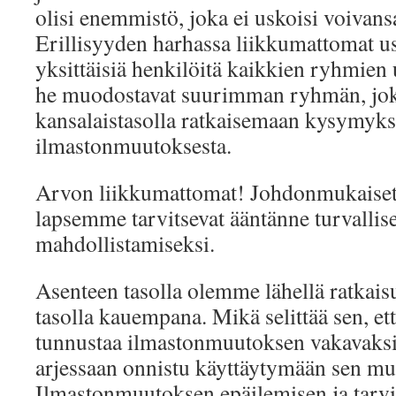
olisi enemmistö, joka ei uskoisi voivansa
Erillisyyden harhassa liikkumattomat us
yksittäisiä henkilöitä kaikkien ryhmien
he muodostavat suurimman ryhmän, jok
kansalaistasolla ratkaisemaan kysymyk
ilmastonmuutoksesta.
Arvon liikkumattomat! Johdonmukaiset t
lapsemme tarvitsevat ääntänne turvallis
mahdollistamiseksi.
Asenteen tasolla olemme lähellä ratkais
tasolla kauempana. Mikä selittää sen, e
tunnustaa ilmastonmuutoksen vakavaksi
arjessaan onnistu käyttäytymään sen mu
Ilmastonmuutoksen epäilemisen ja tarvi