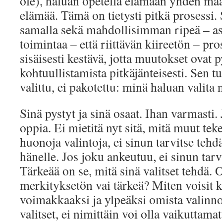
ole), haluan opetella elämään yhden ma
elämää. Tämä on tietysti pitkä prosessi. 
samalla sekä mahdollisimman ripeä – asia
toimintaa – että riittävän kiireetön – pro
sisäisesti kestävä, jotta muutokset ovat 
kohtuullistamista pitkäjänteisesti. Sen tu
valittu, ei pakotettu: minä haluan valita 
Sinä pystyt ja sinä osaat. Ihan varmasti. 
oppia. Ei mietitä nyt sitä, mitä muut tek
huonoja valintoja, ei sinun tarvitse tehd
hänelle. Jos joku ankeutuu, ei sinun tar
Tärkeää on se, mitä sinä valitset tehdä. 
merkityksetön vai tärkeä? Miten voisit k
voimakkaaksi ja ylpeäksi omista valinno
valitset, ei nimittäin voi olla vaikuttamat