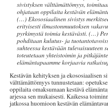
sivistyksen välttämättömyys, toimitaa
ohjataan oppilaita kestävän elämän
(…) Ekososiaalinen sivistys merkits
erityisesti ilmastonmuutoksen vakav
pyrkimystä toimia kestävästi. (…) Pe
pohditaan kulutus- ja tuotantotavoiss
suhteessa kestävään tulevaisuuteen se
toteutetaan yhteistoimin ja pitkäjänte
elämäntapaamme korjaavia ratkaisu
Kestävän kehityksen ja ekososiaalisen s
välttämättömyys tunnustetaan: opetuksen
oppilaita omaksumaan kestävä elämänta
arjessa sen mukaisesti. Kaikessa toiminn
jatkossa huomioon kestävän elämäntava