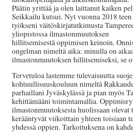
Päätin yrittää ja olen laittanut kaiken pel
Seikkailu kutsui. Nyt vuonna 2018 teen
työkseni väitöskirjatutkimusta Tampere
yliopistossa ilmastonmuutoksen
hillitsemisestä oppimisen keinoin. Onni
ongelman nimeltä aika: minulla on aika
ilmastonmuutoksen hillitsemiseksi, se o
Tervetuloa lastemme tulevaisuutta suoje
kohtuullisuuskouluun nimeltä Rakkaudest
parhaillani Jyväskylässä ja pian myös T
kehittämääni toimintamallia. Oppimi
ilmastonmuutoksesta huolissaan olevat t
kerääntyvät viikoittain yhteen toisiaan t
yhdessä oppien. Tarkoituksena on kahd