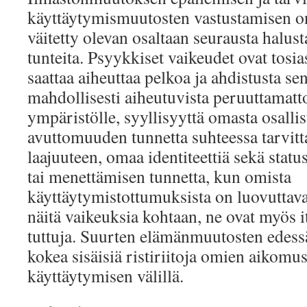
käyttäytymismuutosten vastustamisen o
väitetty olevan osaltaan seurausta halusta
tunteita. Psyykkiset vaikeudet ovat tosi
saattaa aiheuttaa pelkoa ja ahdistusta se
mahdollisesti aiheutuvista peruuttamatt
ympäristölle, syyllisyyttä omasta osalli
avuttomuuden tunnetta suhteessa tarvit
laajuuteen, omaa identiteettiä sekä statu
tai menettämisen tunnetta, kun omista
käyttäytymistottumuksista on luovuttav
näitä vaikeuksia kohtaan, ne ovat myös i
tuttuja. Suurten elämänmuutosten edess
kokea sisäisiä ristiriitoja omien aikomu
käyttäytymisen välillä.