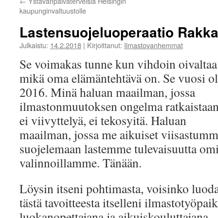
←
Ystävänpäiväterveisiä Helsingin
kaupunginvaltuustolle
Lastensuojeluoperaatio Rakkau
Julkaistu:
14.2.2018
|
Kirjoittanut:
Ilmastovanhemmat
Se voimakas tunne kun vihdoin oivaltaa
mikä oma elämäntehtävä on. Se vuosi ol
2016. Minä haluan maailman, jossa
ilmastonmuutoksen ongelma ratkaistaan
ei viivyttelyä, ei tekosyitä. Haluan
maailman, jossa me aikuiset viisastum
suojelemaan lastemme tulevaisuutta omi
valinnoillamme. Tänään.
Löysin itseni pohtimasta, voisinko luod
tästä tavoitteesta itselleni ilmastotyöpai
luokanopettajana ja aikuiskouluttajana.