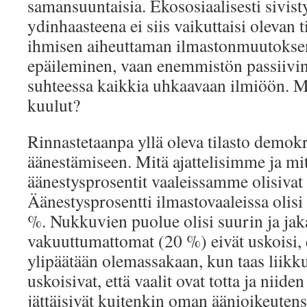
samansuuntaisia. Ekososiaalisesti sivis
ydinhaasteena ei siis vaikuttaisi olevan 
ihmisen aiheuttaman ilmastonmuutoksen
epäileminen, vaan enemmistön passiivi
suhteessa kaikkia uhkaavaan ilmiöön. M
kuulut?
Rinnastetaanpa yllä oleva tilasto demokr
äänestämiseen. Mitä ajattelisimme ja mi
äänestysprosentit vaaleissamme olisiva
Äänestysprosentti ilmastovaaleissa olisi 
%. Nukkuvien puolue olisi suurin ja jaka
vakuuttumattomat (20 %) eivät uskoisi, e
ylipäätään olemassakaan, kun taas liik
uskoisivat, että vaalit ovat totta ja niide
jättäisivät kuitenkin oman äänioikeutens