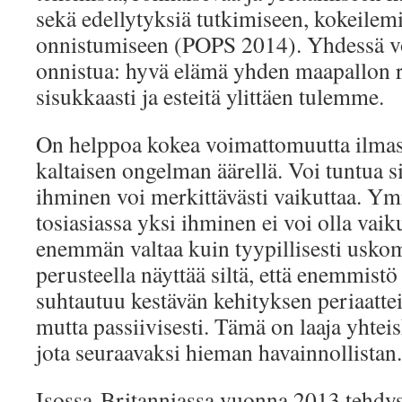
sekä edellytyksiä tutkimiseen, kokeilem
onnistumiseen (POPS 2014). Yhdessä v
onnistua: hyvä elämä yhden maapallon ra
sisukkaasti ja esteitä ylittäen tulemme.
On helppoa kokea voimattomuutta ilm
kaltaisen ongelman äärellä. Voi tuntua si
ihminen voi merkittävästi vaikuttaa. Y
tosiasiassa yksi ihminen ei voi olla vaik
enemmän valtaa kuin tyypillisesti usk
perusteella näyttää siltä, että enemmist
suhtautuu kestävän kehityksen periaattei
mutta passiivisesti. Tämä on laaja yhte
jota seuraavaksi hieman havainnollistan.
Isossa-Britanniassa vuonna 2013 tehdys