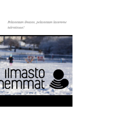
Pelastetaan ilmasto, pelastetaan lastemme
tulevaisuus!