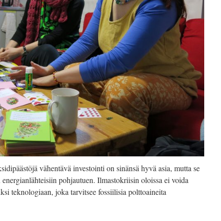
sidipäästöjä vähentävä investointi on sinänsä hyvä asia, mutta se
 energianlähteisiin pohjautuen. Ilmastokriisin oloissa ei voida
i teknologiaan, joka tarvitsee fossiilisia polttoaineita