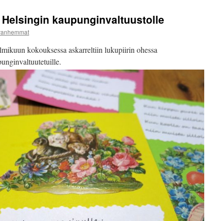
 Helsingin kaupunginvaltuustolle
ovanhemmat
ikuun kokouksessa askarreltiin lukupiirin ohessa
unginvaltuutetuille.