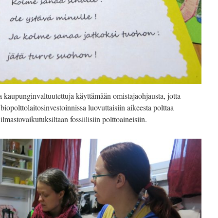
kaupunginvaltuutettuja käyttämään omistajaohjausta, jotta
opolttolaitosinvestoinnissa luovuttaisiin aikeesta polttaa
lmastovaikutuksiltaan fossiilisiin polttoaineisiin.