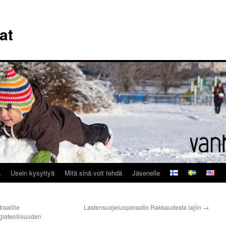
at
a
Usein kysyttyä
Mitä sinä voit tehdä
Jäsenelle
raalille
Lastensuojeluoperaatio Rakkaudesta lajiin
→
rgiateollisuuden