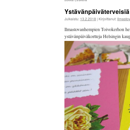
Ystävänpäiväterveisiä
Julkaistu:
13.2.2018
|
Kirjoittanut:
Ilmast
Ilmastovanhempien Toivokerhon helm
ystävänpäiväkortteja Helsingin kaup