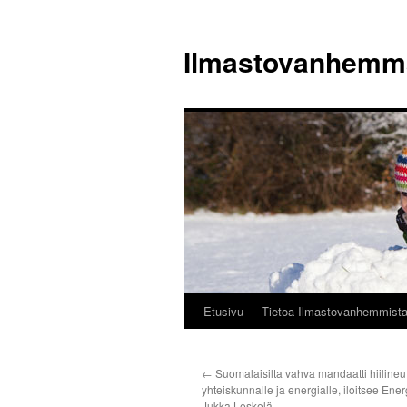
Siirry
sisältöön
Ilmastovanhemm
Etusivu
Tietoa Ilmastovanhemmist
←
Suomalaisilta vahva mandaatti hiilineut
yhteiskunnalle ja energialle, iloitsee Ene
Jukka Leskelä