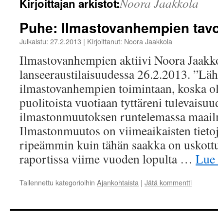
Noora Jaakkola
Kirjoittajan arkistot:
Puhe: Ilmastovanhempien tavo
Julkaistu:
27.2.2013
|
Kirjoittanut:
Noora Jaakkola
Ilmastovanhempien aktiivi Noora Jaakk
lanseeraustilaisuudessa 26.2.2013. ”L
ilmastovanhempien toimintaan, koska ol
puolitoista vuotiaan tyttäreni tulevaisuu
ilmastonmuutoksen runtelemassa maail
Ilmastonmuutos on viimeaikaisten tiet
ripeämmin kuin tähän saakka on uskot
raportissa viime vuoden lopulta …
Lue
Tallennettu kategorioihin
Ajankohtaista
|
Jätä kommentti