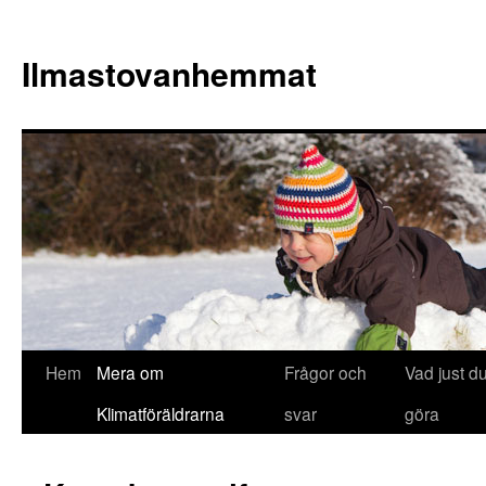
Hoppa
till
Ilmastovanhemmat
innehåll
Hem
Mera om
Frågor och
Vad just d
Klimatföräldrarna
svar
göra