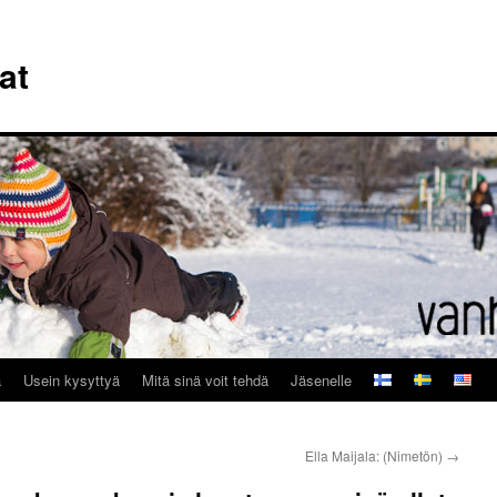
at
a
Usein kysyttyä
Mitä sinä voit tehdä
Jäsenelle
Ella Maijala: (Nimetön)
→