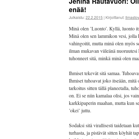
Jenina Rautavuori: Oli
enää!
Julkaistu:
22.2.2015
|
Kirjoittanut:
Ilmast
Minä olen ’Luonto’. Kyllä, luonto it
Minä olen sen lammikon vesi, jolla h
vahingoitit, mutta minä olen myös s
ilman mukavan viileänä nuoruutesi k
tuhonneet sitä, minkä minä olen maa
Ihmiset tekevät sitä samaa. Tuhoavat 
Ihmiset tuhoavat joko itseään, mitä 
tarkoitus sitten tällä planeetalla, tu
on. Ei se niin kamalaa olisi, jos vain 
karkkipaperin maahan, mutta kun sen 
’okei’ juttu.
Sodaksi sitä virallisesti taidetaan k
turhasta, ja pistävät sitten köyhät 