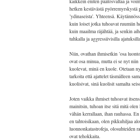
kaikkein eniten päätösvaltaa ja voima
hetken kestävästä pyörremyrskystä
’ydinaseista’. Yhteensä. Käytännöss
kuin loiset jotka tuhoavat ruumiin 
kuin maailma räjähtää, ja senkin aih
tuhkalla ja aggressiivisilla ajatuksill
Niin, ovathan ihmisetkin ’osa luontoa
ovat osa minua, mutta ei se nyt nii
kuolevat, minä en kuole. Otetaan nyt
tarkoita että ajattelet täsmälleen sam
kuolisivat, sinä kuolisit samalta seis
Joten vaikka ihmiset tuhoavat itsens
mainitsin, tuhoan itse sitä mitä olen
vähän kerrallaan, ihan rauhassa. En 
en tahtoisikaan, olen pikkuhiljaa al
luonnonkatastrofeja, olosuhteiden ra
ovat tehokkaita.