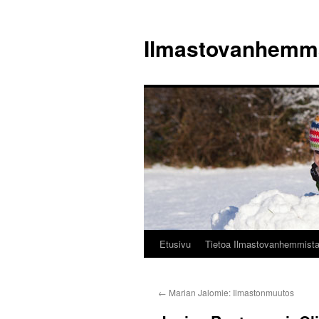
Siirry
sisältöön
Ilmastovanhemm
Etusivu
Tietoa Ilmastovanhemmist
←
Marian Jalomie: Ilmastonmuutos