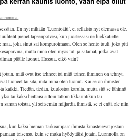
pa kerran kaunis luonto, vaan eipä ollut
ovanhemmat
sessään. En nyt mikään ’Luontoäiti’, ei sellaista nyt olemassa ole.
uuhtelit pienet lapsenpolvesi, kun juostessasi ne hiekkatielle
e maa, joka sinut sai kompuroimaan. Olen se hento tuuli, joka piti
esäpäivinä, mutta minä olen myös tuli ja salamat, jotka ovat
ilman päälle luonut. Hassua, eikö vain?
jotain, mitä ovat itse tehneet tai mitä toinen ihminen on tehnyt.
ovat luoneet tai sitä, mitä minä olen luonut. Kai se on ihmisten
hota kaikki. Tiedän, tiedän, kuulostaa karulta, mutta sitä se lähinnä
yksi tai kaksi heittäisi silloin tällöin tikkarintikun tai
saman toistaa yli seitsemän miljardia ihmistä, se ei enää ole niin
utsua, kun kaksi hieman ’tärkeämpää’ ihmistä kinastelevat jostain
tappamaan toisensa, kuin se muka hyödyttäisi jotain. Luonnolla on