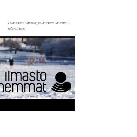
Pelastetaan ilmasto, pelastetaan lastemme
tulevaisuus!