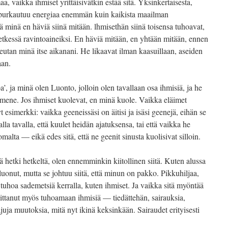
a, vaikka ihmiset yrittäisivätkin estää sitä. Yksinkertaisesta,
 purkautuu energiaa enemmän kuin kaikista maailman
ä minä en häviä siinä mitään. lhmisethän siinä toisensa tuhoavat,
hetkessä ravintoaineiksi. En häviä mitään, en yhtään mitään, ennen
eutan minä itse aikanani. He likaavat ilman kaasuillaan, aseiden
aan.
’, ja minä olen Luonto, jolloin olen tavallaan osa ihmisiä, ja he
n mene. Jos ihmiset kuolevat, en minä kuole. Vaikka eläimet
 esimerkki: vaikka geeneissäsi on äitisi ja isäsi geenejä, eihän se
alla tavalla, että kuulet heidän ajatuksensa, tai että vaikka he
omalta — eikä edes sitä, että ne geenit sinusta kuolisivat silloin.
ä hetki hetkeltä, olen ennemminkin kiitollinen siitä. Kuten alussa
 luonut, mutta se johtuu siitä, että minun on pakko. Pikkuhiljaa,
tuhoa sademetsiä kerralla, kuten ihmiset. Ja vaikka sitä myöntää
oittanut myös tuhoamaan ihmisiä — tiedättehän, sairauksia,
juja muutoksia, mitä nyt ikinä keksinkään. Sairaudet erityisesti