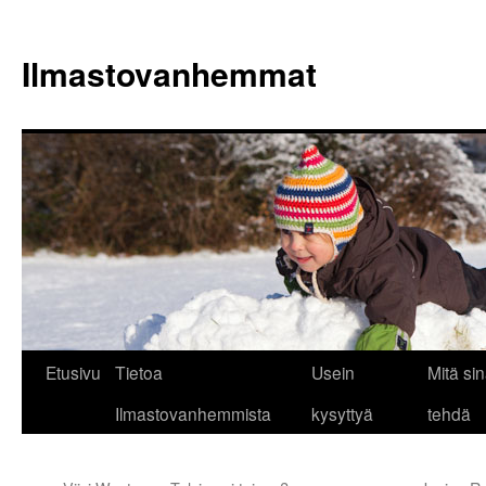
Siirry
sisältöön
Ilmastovanhemmat
Etusivu
Tietoa
Usein
Mitä sin
Ilmastovanhemmista
kysyttyä
tehdä