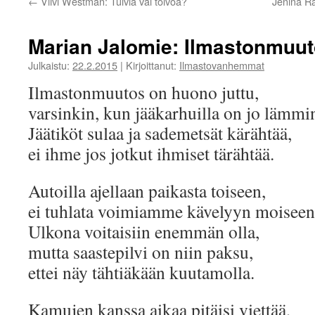
←
Viivi Westman: Tulvia vai toivoa?
Jenina Ra
Marian Jalomie: Ilmastonmuu
Julkaistu:
22.2.2015
|
Kirjoittanut:
Ilmastovanhemmat
Ilmastonmuutos on huono juttu,
varsinkin, kun jääkarhuilla on jo lämmin
Jäätiköt sulaa ja sademetsät kärähtää,
ei ihme jos jotkut ihmiset tärähtää.
Autoilla ajellaan paikasta toiseen,
ei tuhlata voimiamme kävelyyn moiseen
Ulkona voitaisiin enemmän olla,
mutta saastepilvi on niin paksu,
ettei näy tähtiäkään kuutamolla.
Kamujen kanssa aikaa pitäisi viettää,