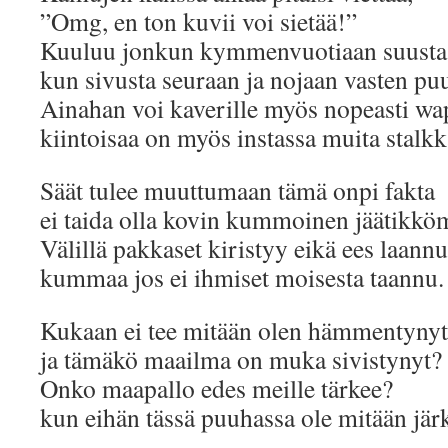
”Omg, en ton kuvii voi sietää!”
Kuuluu jonkun kymmenvuotiaan suusta
kun sivusta seuraan ja nojaan vasten puu
Ainahan voi kaverille myös nopeasti wa
kiintoisaa on myös instassa muita stalkka
Säät tulee muuttumaan tämä onpi fakta
ei taida olla kovin kummoinen jäätikkö
Välillä pakkaset kiristyy eikä ees laannu
kummaa jos ei ihmiset moisesta taannu.
Kukaan ei tee mitään olen hämmentynyt
ja tämäkö maailma on muka sivistynyt?
Onko maapallo edes meille tärkee?
kun eihän tässä puuhassa ole mitään jär