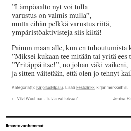
”Lämpöaalto nyt voi tulla
varustus on valmis mulla”,
mutta eihän pelkkä varustus riitä,
ympäristöaktivisteja siis kiitä!
Painun maan alle, kun en tuhoutumista
”Miksei kukaan tee mitään tai yritä ees 
”Yritäppä itse!”, no johan väki vaikeni,
ja sitten väitetään, että olen jo tehnyt ka
Kategoria(t):
Kirjoituskilpalu
. Lisää
kestolinkki
kirjanmerkkeihisi.
←
Viivi Westman: Tulvia vai toivoa?
Jenina Ra
Ilmastovanhemmat