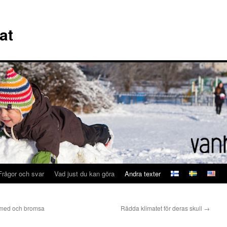
at
Frågor och svar
Vad just du kan göra
Andra texter
ra med och bromsa
Rädda klimatet för deras skull
→