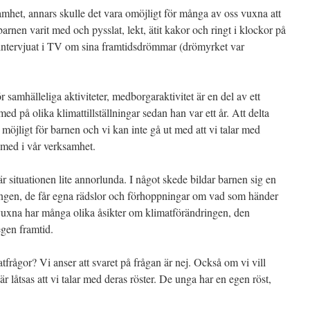
het, annars skulle det vara omöjligt för många av oss vuxna att
 barnen varit med och pysslat, lekt, ätit kakor och ringt i klockor på
 intervjuat i TV om sina framtidsdrömmar (drömyrket var
samhälleliga aktiviteter, medborgaraktivitet är en del av ett
med på olika klimattillställningar sedan han var ett år. Att delta
 möjligt för barnen och vi kan inte gå ut med att vi talar med
r med i vår verksamhet.
är situationen lite annorlunda. I något skede bildar barnen sig en
ngen, de får egna rädslor och förhoppningar om vad som händer
xna har många olika åsikter om klimatförändringen, den
egen framtid.
tfrågor? Vi anser att svaret på frågan är nej. Också om vi vill
är låtsas att vi talar med deras röster. De unga har en egen röst,