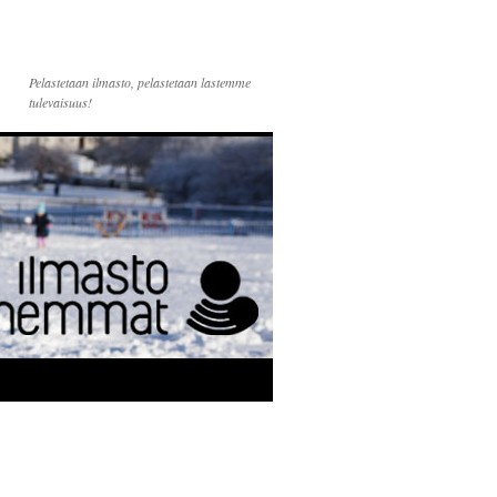
Pelastetaan ilmasto, pelastetaan lastemme
tulevaisuus!