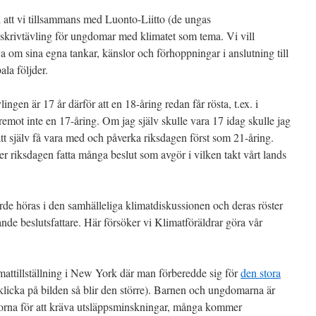
ll att vi tillsammans med Luonto-Liitto (de ungas
skrivtävling för ungdomar med klimatet som tema. Vi vill
 om sina egna tankar, känslor och förhoppningar i anslutning till
la följder.
lingen är 17 år därför att en 18-åring redan får rösta, t.ex. i
remot inte en 17-åring. Om jag själv skulle vara 17 idag skulle jag
tt själv få vara med och påverka riksdagen först som 21-åring.
riksdagen fatta många beslut som avgör i vilken takt vårt lands
e höras i den samhälleliga klimatdiskussionen och deras röster
de beslutsfattare. Här försöker vi Klimatföräldrar göra vår
limattillställning i New York där man förberedde sig för
den stora
licka på bilden så blir den större). Barnen och ungdomarna är
atorna för att kräva utsläppsminskningar, många kommer