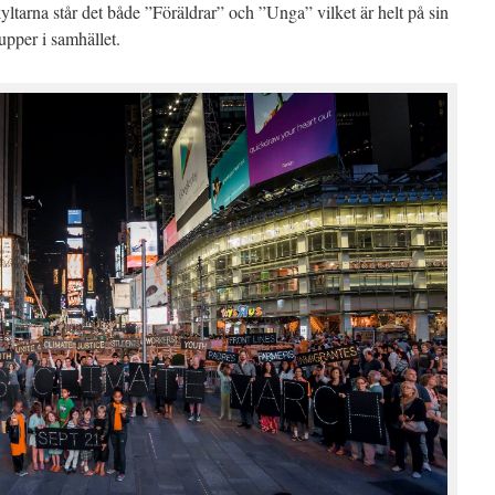
yltarna står det både ”Föräldrar” och ”Unga” vilket är helt på sin
upper i samhället.