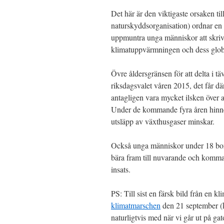
Det här är den viktigaste orsaken ti
naturskyddsorganisation) ordnar en 
uppmuntra unga människor att skriva
klimatuppvärmningen och dess globa
Övre åldersgränsen för att delta i täv
riksdagsvalet våren 2015, det får dä
antagligen vara mycket ilsken över a
Under de kommande fyra åren hinner 
utsläpp av växthusgaser minskar.
Också unga människor under 18 bord
bära fram till nuvarande och komman
insats.
PS: Till sist en färsk bild från en k
klimatmarschen
den 21 september (k
naturligtvis med när vi går ut på g