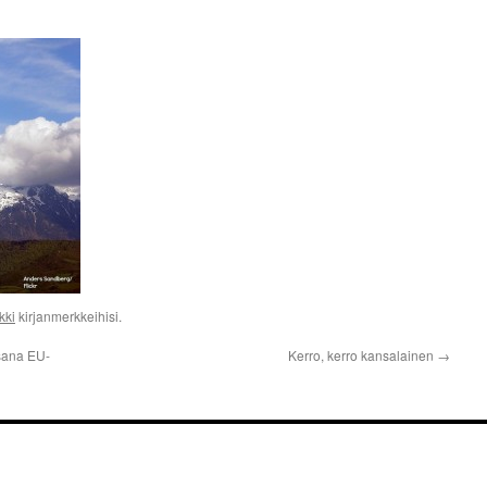
kki
kirjanmerkkeihisi.
sana EU-
Kerro, kerro kansalainen
→