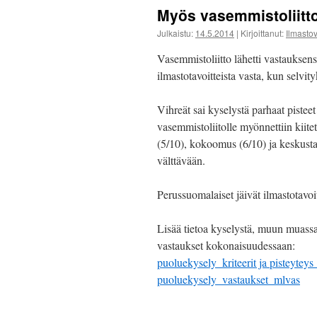
Myös vasemmistoliitto 
Julkaistu:
14.5.2014
|
Kirjoittanut:
Ilmast
Vasemmistoliitto lähetti vastaukse
ilmastotavoitteista vasta, kun selvity
Vihreät sai kyselystä parhaat pisteet
vasemmistoliitolle myönnettiin kiit
(5/10), kokoomus (6/10) ja keskusta 
välttävään.
Perussuomalaiset jäivät ilmastotavoit
Lisää tietoa kyselystä, muun muassa 
vastaukset kokonaisuudessaan:
puoluekysely_kriteerit ja pisteytey
puoluekysely_vastaukset_mlvas