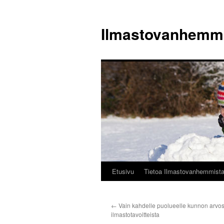
Siirry
sisältöön
Ilmastovanhemm
Etusivu
Tietoa Ilmastovanhemmist
←
Vain kahdelle puolueelle kunnon arvo
ilmastotavoitteista