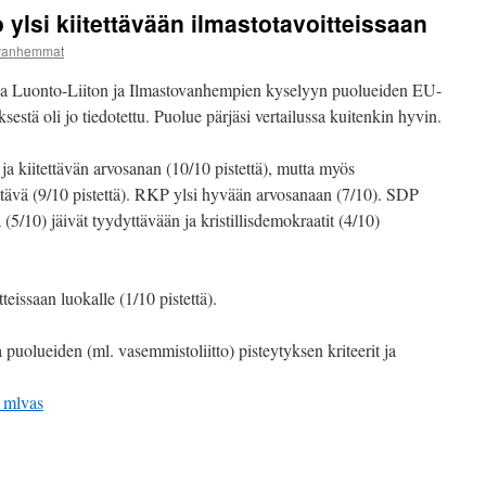
ylsi kiitettävään ilmastotavoitteissaan
ovanhemmat
nsa Luonto-Liiton ja Ilmastovanhempien kyselyyn puolueiden EU-
ksestä oli jo tiedotettu. Puolue pärjäsi vertailussa kuitenkin hyvin.
 ja kiitettävän arvosanan (10/10 pistettä), mutta myös
ettävä (9/10 pistettä). RKP ylsi hyvään arvosanaan (7/10). SDP
(5/10) jäivät tyydyttävään ja kristillisdemokraatit (4/10)
teissaan luokalle (1/10 pistettä).
puolueiden (ml. vasemmistoliitto) pisteytyksen kriteerit ja
s_mlvas