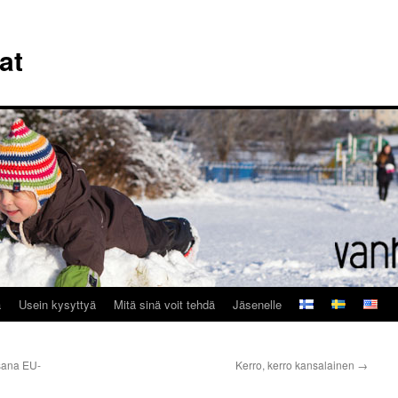
at
a
Usein kysyttyä
Mitä sinä voit tehdä
Jäsenelle
sana EU-
Kerro, kerro kansalainen
→