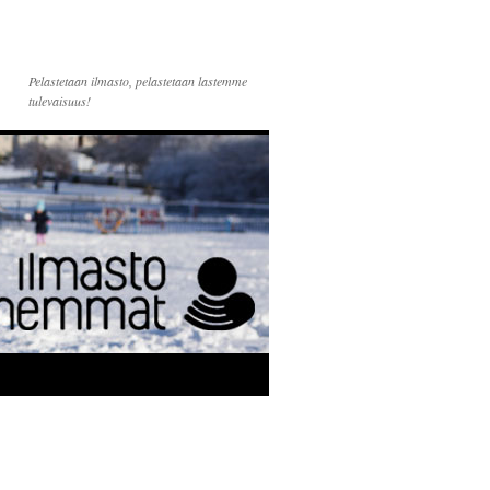
Pelastetaan ilmasto, pelastetaan lastemme
tulevaisuus!