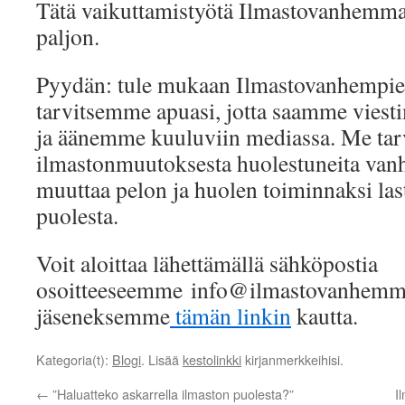
Tätä vaikuttamistyötä Ilmastovanhemmat
paljon.
Pyydän: tule mukaan Ilmastovanhempie
tarvitsemme apuasi, jotta saamme viesti
ja äänemme kuuluviin mediassa. Me tarv
ilmastonmuutoksesta huolestuneita vanh
muuttaa pelon ja huolen toiminnaksi las
puolesta.
Voit aloittaa lähettämällä sähköpostia
osoitteeseemme info@ilmastovanhemmat.
jäseneksemme
tämän linkin
kautta.
Kategoria(t):
Blogi
. Lisää
kestolinkki
kirjanmerkkeihisi.
←
”Haluatteko askarrella ilmaston puolesta?”
I