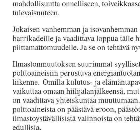
mahdollisuutta onnelliseen, toiveikkaas
tulevaisuuteen.
Jokaisen vanhemman ja isovanhemman 
barrikadeille ja vaadittava loppua tälle h
piittamattomuudelle. Ja se on tehtävä ny
Ilmastonmuutoksen suurimmat syylliset o
polttoaineisiin perustuva energiantuotant
liikenne. Omilla kulutus- ja elämäntapav
vaikuttaa omaan hiilijalanjälkeensä, mut
on vaadittava yhteiskuntaa muuttumaan. 
polttoaineista on päästävä eroon, päästöt
ilmastoystävällisistä valinnoista on teht
edullisia.