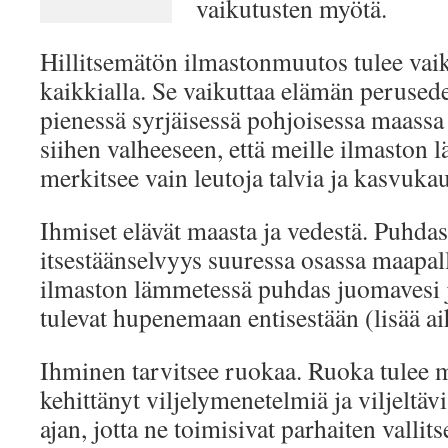
vaikutusten myötä.
Hillitsemätön ilmastonmuutos tulee vai
kaikkialla. Se vaikuttaa elämän perusede
pienessä syrjäisessä pohjoisessa maassa
siihen valheeseen, että meille ilmaston
merkitsee vain leutoja talvia ja kasvuk
Ihmiset elävät maasta ja vedestä. Puhdas
itsestäänselvyys suuressa osassa maapallo
ilmaston lämmetessä puhdas juomavesi ja
tulevat hupenemaan entisestään (lisää a
Ihminen tarvitsee ruokaa. Ruoka tulee 
kehittänyt viljelymenetelmiä ja viljeltävi
ajan, jotta ne toimisivat parhaiten vallit