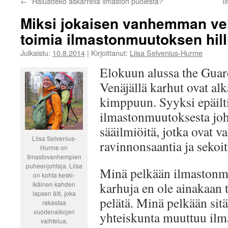
←
”Haluatteko askarrella ilmaston puolesta?”
I
Miksi jokaisen vanhemman vel
toimia ilmastonmuutoksen hil
Julkaistu:
10.8.2014
|
Kirjoittanut:
Liisa Selvenius-Hurme
Elokuun alussa the Gua
Venäjällä karhut ovat al
kimppuun. Syyksi epäilt
ilmastonmuutoksesta joh
sääilmiöitä, jotka ovat v
Liisa Selvenius-
ravinnonsaantia ja sekoit
Hurme on
Ilmastovanhempien
puheenjohtaja. Liisa
Minä pelkään ilmastonmu
on kohta keski-
karhuja en ole ainakaan 
ikäinen kahden
lapsen äiti, joka
pelätä. Minä pelkään sitä
rakastaa
vuodenaikojen
yhteiskunta muuttuu il
vaihtelua.