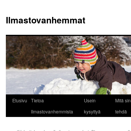
Siirry
sisältöön
Ilmastovanhemmat
Etusivu
Tietoa
Usein
Mitä sin
Ilmastovanhemmista
kysyttyä
tehdä