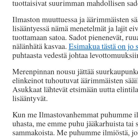
tuottaisivat suurimman mahdollisen sad
Ilmaston muuttuessa ja äärimmäisten sä
lisääntyessä nämä menetelmät ja lajit ei
tuottamaan satoa. Sadot pienenevät, ruu
nälänhätä kasvaa.
Esimakua tästä on jo 
puhtaasta vedestä johtaa levottomuuksii
Merenpinnan nousu jättää suurkaupunkej
elinkeinot tuhoutuvat äärimmäisten sää
Asukkaat lähtevät etsimään uutta elintila
lisääntyvät.
Kun me Ilmastovanhemmat puhumme i
uhasta, me emme puhu jääkarhuista tai 
sammakoista. Me puhumme ilmiöstä, j