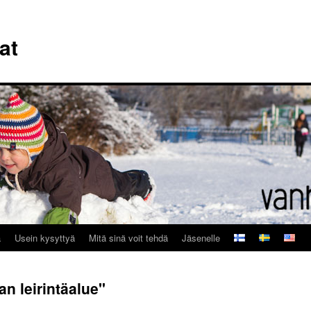
at
a
Usein kysyttyä
Mitä sinä voit tehdä
Jäsenelle
n leirintäalue"