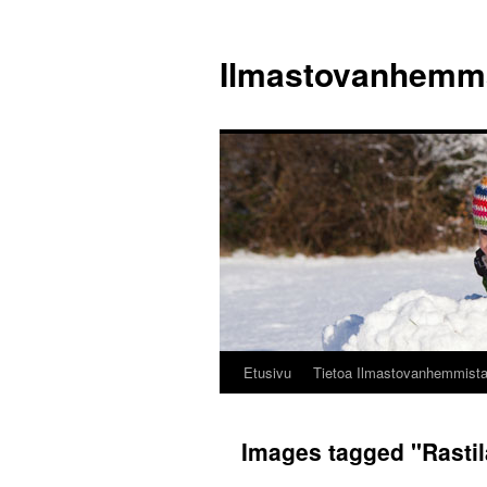
Siirry
sisältöön
Ilmastovanhemm
Etusivu
Tietoa Ilmastovanhemmist
Images tagged "Rastila