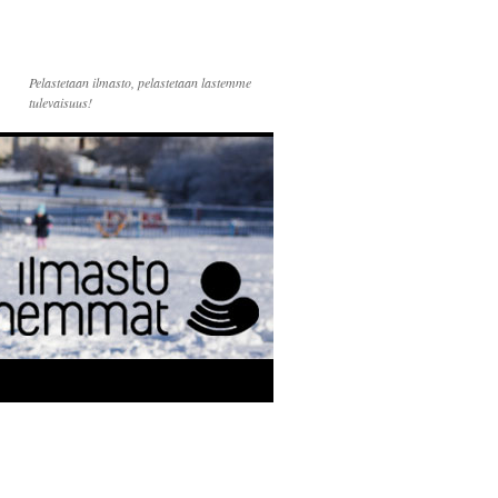
Pelastetaan ilmasto, pelastetaan lastemme
tulevaisuus!