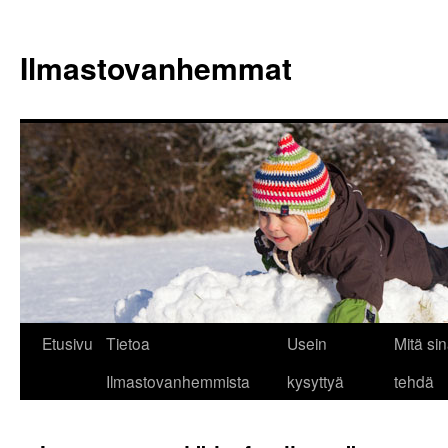
Siirry
sisältöön
Ilmastovanhemmat
Etusivu
Tietoa
Usein
Mitä sin
Ilmastovanhemmista
kysyttyä
tehdä