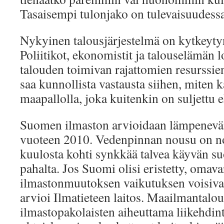
Tasaisempi tulonjako on tulevaisuudess
Nykyinen talousjärjestelmä on kytkeytyny
Poliitikot, ekonomistit ja talouselämän 
talouden toimivan rajattomien resurssie
saa kunnollista vastausta siihen, miten k
maapallolla, joka kuitenkin on suljettu 
Suomen ilmaston arvioidaan lämpenevän
vuoteen 2010. Vedenpinnan nousu on noi
kuulosta kohti synkkää talvea käyvän s
pahalta. Jos Suomi olisi eristetty, omava
ilmastonmuutoksen vaikutuksen voisivat 
arvioi Ilmatieteen laitos. Maailmantalou
ilmastopakolaisten aiheuttama liikehdin