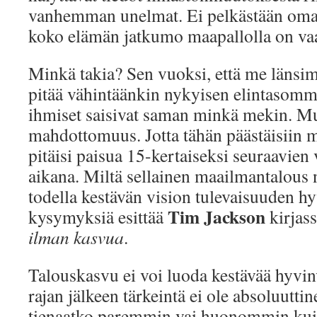
vanhemman unelmat. Ei pelkästään oma
koko elämän jatkumo maapallolla on vaa
Minkä takia? Sen vuoksi, että me länsi
pitää vähintäänkin nykyisen elintasomm
ihmiset saisivat saman minkä mekin. Mu
mahdottomuus. Jotta tähän päästäisiin 
pitäisi paisua 15-kertaiseksi seuraavi
aikana. Miltä sellainen maailmantalous 
todella kestävän vision tulevaisuuden h
Tim Jackson
kysymyksiä esittää
kirjas
ilman kasvua
.
Talouskasvu ei voi luoda kestävää hyvinv
rajan jälkeen tärkeintä ei ole absoluuttin
tienaatko paremmin vai huonommin kuin