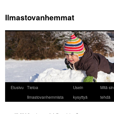
Siirry
sisältöön
Ilmastovanhemmat
Etusivu
Tietoa
Usein
Mitä sin
Ilmastovanhemmista
kysyttyä
tehdä