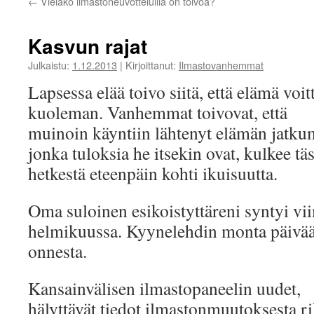
←
Vieläkö ilmastoneuvotteluilla on toivoa?
Kasvun rajat
Julkaistu:
1.12.2013
|
Kirjoittanut:
Ilmastovanhemmat
Lapsessa elää toivo siitä, että elämä voit
kuoleman. Vanhemmat toivovat, että
muinoin käyntiin lähtenyt elämän jatku
jonka tuloksia he itsekin ovat, kulkee täs
hetkestä eteenpäin kohti ikuisuutta.
Oma suloinen esikoistyttäreni syntyi vi
helmikuussa. Kyynelehdin monta päivä
onnesta.
Kansainvälisen ilmastopaneelin uudet,
hälyttävät tiedot ilmastonmuutoksesta r