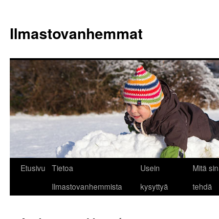
Siirry
sisältöön
Ilmastovanhemmat
Etusivu
Tietoa
Usein
Mitä sin
Ilmastovanhemmista
kysyttyä
tehdä