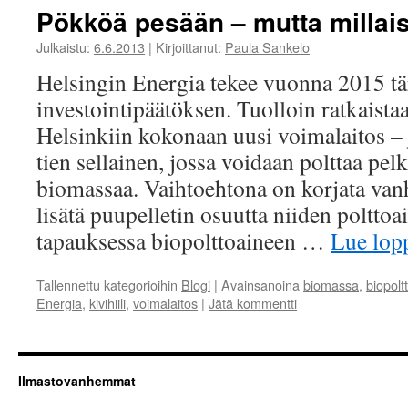
Pökköä pesään – mutta millai
Julkaistu:
6.6.2013
|
Kirjoittanut:
Paula Sankelo
Helsingin Energia tekee vuonna 2015 t
investointipäätöksen. Tuolloin ratkaist
Helsinkiin kokonaan uusi voimalaitos –
tien sellainen, jossa voidaan polttaa pe
biomassaa. Vaihtoehtona on korjata vanh
lisätä puupelletin osuutta niiden polttoa
tapauksessa biopolttoaineen …
Lue lo
Tallennettu kategorioihin
Blogi
|
Avainsanoina
biomassa
,
biopolt
Energia
,
kivihiili
,
voimalaitos
|
Jätä kommentti
Ilmastovanhemmat