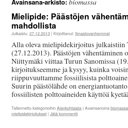
biomassa
Avainsana-arkisto:
Mielipide: Päästöjen vähentä
mahdollista
Julkaistu:
27.12.2013
|
Kirjoittanut:
Ilmastovanhemmat
Alla oleva mielipidekirjoitus julkaisti
(27.12.2013). Päästöjen vähentäminen o
Niittymäki viittaa Turun Sanomissa (19
kirjoitukseemme ja kysyy, kuinka vois
riippuvuuttamme fossiilisista polttoainei
Suurin päästölähde on energiantuotanto,
fossiilisten polttoaineiden käyttöä kye
Tallennettu kategorioihin
Ajankohtaista
|
Avainsanoina
biomassa
mielipidekirjoitukset
|
Jätä kommentti