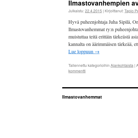
Ilmastovanhempien avo
Julkaistu:
22.4.2015
|
Kirjoittanut:
Tapio P
Hyvä puheenjohtaja Juha Sipilä, Onni
Ilmastovanhemmat ry:n puheenjohta
muistuttaa teitä erittäin tärkeästä 
kannalta on äärimmäisen tärkeää, et
Lue loppuun
→
Tallennettu kategorioihin
Ajankohtaista
|
kommentti
Ilmastovanhemmat