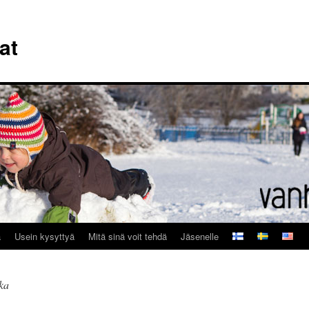
at
a
Usein kysyttyä
Mitä sinä voit tehdä
Jäsenelle
kka