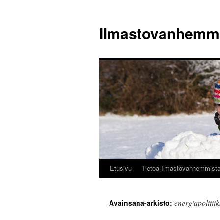
Siirry
sisältöön
Ilmastovanhemm
Etusivu
Tietoa Ilmastovanhemmist
energiapolitii
Avainsana-arkisto: