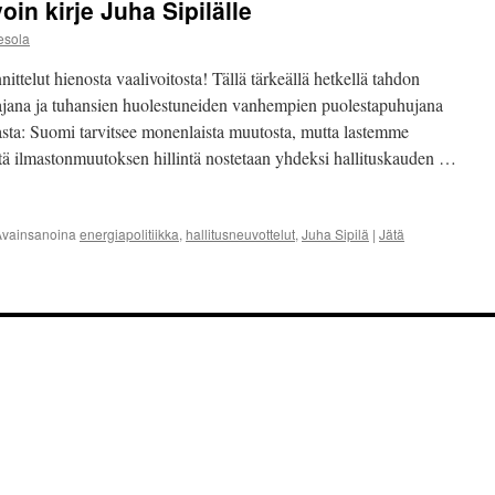
in kirje Juha Sipilälle
esola
ttelut hienosta vaalivoitosta! Tällä tärkeällä hetkellä tahdon
jana ja tuhansien huolestuneiden vanhempien puolestapuhujana
asiasta: Suomi tarvitsee monenlaista muutosta, mutta lastemme
tä ilmastonmuutoksen hillintä nostetaan yhdeksi hallituskauden …
Avainsanoina
energiapolitiikka
,
hallitusneuvottelut
,
Juha Sipilä
|
Jätä