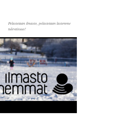
Pelastetaan ilmasto, pelastetaan lastemme
tulevaisuus!