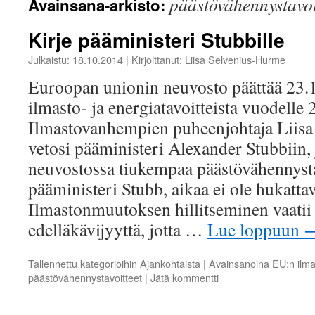
päästövähennystavoi
Avainsana-arkisto:
Kirje pääministeri Stubbille
Julkaistu:
18.10.2014
|
Kirjoittanut:
Liisa Selvenius-Hurme
Euroopan unionin neuvosto päättää 23.
ilmasto- ja energiatavoitteista vuodelle 
Ilmastovanhempien puheenjohtaja Liis
vetosi pääministeri Alexander Stubbiin, 
neuvostossa tiukempaa päästövähennysta
pääministeri Stubb, aikaa ei ole hukattav
Ilmastonmuutoksen hillitseminen vaatii 
edelläkävijyyttä, jotta …
Lue loppuun
Tallennettu kategorioihin
Ajankohtaista
|
Avainsanoina
EU:n ilma
päästövähennystavoitteet
|
Jätä kommentti