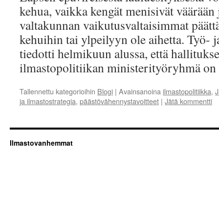
kehua, vaikka kengät menisivät väärään 
valtakunnan vaikutusvaltaisimmat päättäj
kehuihin tai ylpeilyyn ole aihetta. Työ- 
tiedotti helmikuun alussa, että hallituks
ilmastopolitiikan ministerityöryhmä o
Tallennettu kategorioihin
Blogi
|
Avainsanoina
ilmastopolitiikka
,
J
ja ilmastostrategia
,
päästövähennystavoitteet
|
Jätä kommentti
Ilmastovanhemmat