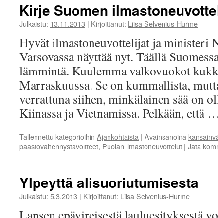
Kirje Suomen ilmastoneuvotteli
Julkaistu:
13.11.2013
|
Kirjoittanut:
Liisa Selvenius-Hurme
Hyvät ilmastoneuvottelijat ja ministeri N
Varsovassa näyttää nyt. Täällä Suomessa 
lämmintä. Kuulemma valkovuokot kukkiv
Marraskuussa. Se on kummallista, mutta 
verrattuna siihen, minkälainen sää on oll
Kiinassa ja Vietnamissa. Pelkään, että 
Tallennettu kategorioihin
Ajankohtaista
|
Avainsanoina
kansainvä
päästövähennystavoitteet
,
Puolan ilmastoneuvottelut
|
Jätä kom
Ylpeyttä alisuoriutumisesta
Julkaistu:
5.3.2013
|
Kirjoittanut:
Liisa Selvenius-Hurme
Lapsen epävireisestä lauluesityksestä voi