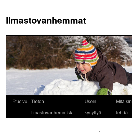
Siirry
sisältöön
Ilmastovanhemmat
Etusivu
Tietoa
Usein
Mitä sin
Ilmastovanhemmista
kysyttyä
tehdä