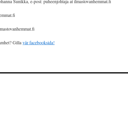
hanna Sunikka, e-post: puheenjohtaja at ilmastovanhemmat.fi
hemmat.fi
 ilmastovanhemmat.fi
samhet? Gilla
vår facebooksida!