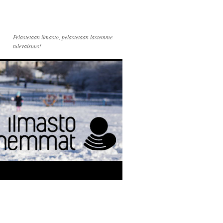
Pelastetaan ilmasto, pelastetaan lastemme
tulevaisuus!