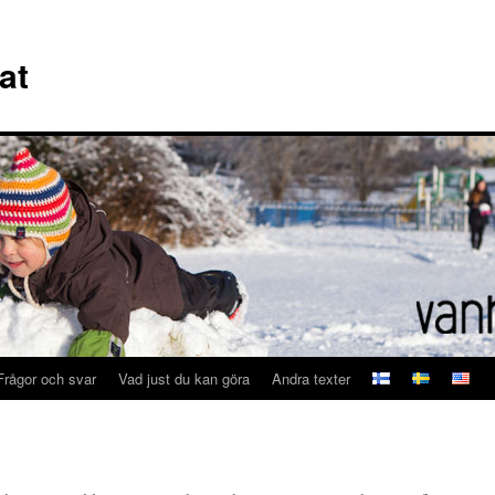
at
Frågor och svar
Vad just du kan göra
Andra texter