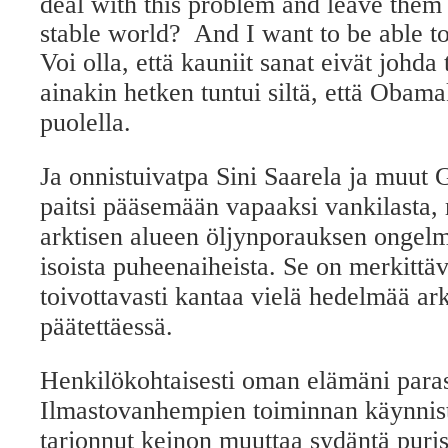
deal with this problem and leave them 
stable world? And I want to be able to
Voi olla, että kauniit sanat eivät johda
ainakin hetken tuntui siltä, että Obam
puolella.
Ja onnistuivatpa Sini Saarela ja muut 
paitsi pääsemään vapaaksi vankilasta
arktisen alueen öljynporauksen ongel
isoista puheenaiheista. Se on merkittä
toivottavasti kantaa vielä hedelmää ar
päätettäessä.
Henkilökohtaisesti oman elämäni paras
Ilmastovanhempien toiminnan käynnis
tarjonnut keinon muuttaa sydäntä puris