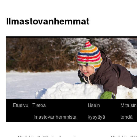
Siirry
sisältöön
Ilmastovanhemmat
Etusivu
Tietoa
Usein
Mitä sin
Ilmastovanhemmista
kysyttyä
tehdä