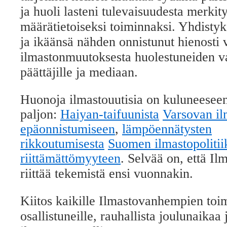
ja huoli lasteni tulevaisuudesta merkity
määrätietoiseksi toiminnaksi. Yhdist
ja ikäänsä nähden onnistunut hienosti
ilmastonmuutoksesta huolestuneiden v
päättäjille ja mediaan.
Huonoja ilmastouutisia on kuluneesee
paljon:
Haiyan-taifuunista
Varsovan il
epäonnistumiseen
,
lämpöennätysten
rikkoutumisesta
Suomen ilmastopolitii
riittämättömyyteen
. Selvää on, että I
riittää tekemistä ensi vuonnakin.
Kiitos kaikille Ilmastovanhempien toi
osallistuneille, rauhallista joulunaikaa 