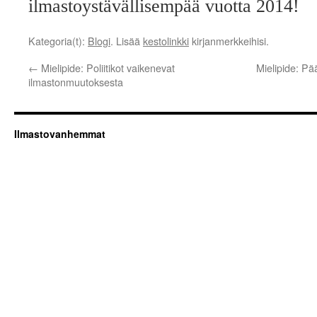
ilmastoystävällisempää vuotta 2014!
Kategoria(t):
Blogi
. Lisää
kestolinkki
kirjanmerkkeihisi.
←
Mielipide: Poliitikot vaikenevat
Mielipide: P
ilmastonmuutoksesta
Ilmastovanhemmat