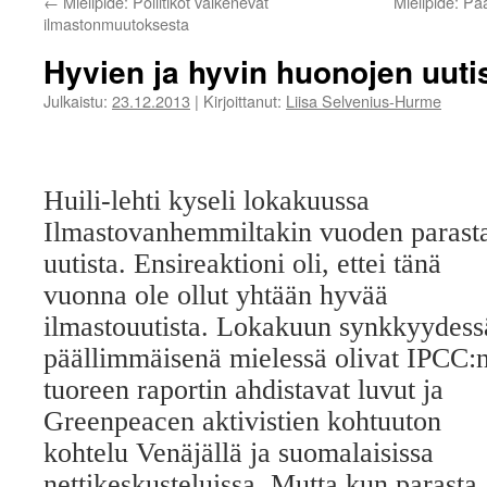
←
Mielipide: Poliitikot vaikenevat
Mielipide: P
ilmastonmuutoksesta
Hyvien ja hyvin huonojen uuti
Julkaistu:
23.12.2013
|
Kirjoittanut:
Liisa Selvenius-Hurme
Huili-lehti kyseli lokakuussa
Ilmastovanhemmiltakin vuoden parast
uutista. Ensireaktioni oli, ettei tänä
vuonna ole ollut yhtään hyvää
ilmastouutista. Lokakuun synkkyydess
päällimmäisenä mielessä olivat IPCC:
tuoreen raportin ahdistavat luvut ja
Greenpeacen aktivistien kohtuuton
kohtelu Venäjällä ja suomalaisissa
nettikeskusteluissa. Mutta kun parasta