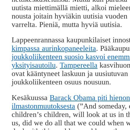
uutista miettimällä mietti, alkoi mielee
nousta joitain hyviäkin uutisia vuoden
varrelta. Pieniä, mutta hyviä uutisia.
Lappeenrannassa kaupunkilaiset innos
kimpassa aurinkopaneeleita
. Pääkaupu
joukkoliikenteen suosio kasvoi enemm
yksityisautoilu
.
Tampereella
kasvihuon
ovat kääntyneet laskuun ja uusiutuvan 
joukkoliikenteen osuus nousuun
.
Kesäkuussa
Barack Obama piti hieno
ilmastonmuutoksesta
(”And someday, o
children’s children, will look at us in 
us, did we do all that we could when 