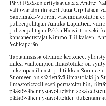
Päivi Räsäsen erityisavustaja Andrei Na
valtiovarainministeri Jutta Urpilaisen va
Santamäki-Vuoren, vasemmistoliiton 
puheenjohtajan Annika Lapintien, vih
puheenjohtajan Pekka Haaviston sekä k
kansanedustajat Kimmo Tiilikaisen, Ant
Vehkaperän.
Tapaamisissa olemme kertoneet yhdisty
miksi vanhempien ilmastoliike on synt
tiukempaa ilmastopolitiikkaa Suomeen. 
Suomeen on säädettävä ilmastolaki ja S
ilmastotieteellisesti perusteltuihin, riittä
päästövähennystavoitteisiin sekä edistet
päästövähennystavoitteiden tiukentamis