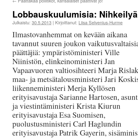
←
Päättäkää poliitikot, kansalaiset päättivät jo!
Lobbauskuulumisia: Nihkeilyä
Julkaistu:
30.5.2013
|
Kirjoittanut:
Liisa Selvenius-Hurme
Ilmastovanhemmat on kevään aikana
tavannut suuren joukon vaikutusvaltaisi
päättäjiä: ympäristöministeri Ville
Niinistön, elinkeinoministeri Jan
Vapaavuoren valtiosihteeri Marja Rislak
maa- ja metsätalousministeri Jari Koski
liikenneministeri Merja Kyllösen
erityisavustaja Sarianne Hartosen, asun
ja viestintäministeri Krista Kiurun
erityisavustaja Esa Suomisen,
puolustusministeri Carl Haglundin
erityisavustaja Patrik Gayerin, sisäminis