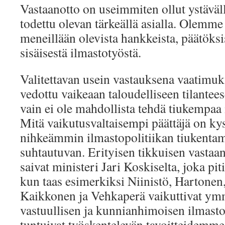
Vastaanotto on useimmiten ollut ystäväl
todettu olevan tärkeällä asialla. Olemme 
meneillään olevista hankkeista, päätöksi
sisäisestä ilmastotyöstä.
Valitettavan usein vastauksena vaatimu
vedottu vaikeaan taloudelliseen tilanteese
vain ei ole mahdollista tehdä tiukempaa 
Mitä vaikutusvaltaisempi päättäjä on kys
nihkeämmin ilmastopolitiikan tiukenta
suhtautuvan. Erityisen tikkuisen vasta
saivat ministeri Jari Koskiselta, joka pit
kun taas esimerkiksi Niinistö, Hartonen,
Kaikkonen ja Vehkaperä vaikuttivat ym
vastuullisen ja kunnianhimoisen ilmasto
tuntuivat työskentelevän tavoitteidemme