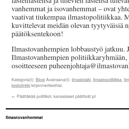
lastenlastensa ja tulevien lastensa tulev
vanhemmat ja isovanhemmat – ovat yhtey
vaativat tiukempaa ilmastopolitiikkaa. 
kuvittelevat meidän olevan tyytyväisiä 
päätöksentekoon!
Ilmastovanhempien lobbaustyö jatkuu. 
Ilmastovanhempien politiikkaryhmään, 
osoitteeseen puheenjohtaja@ilmastovan
Kategoria(t):
Blogi
Avainsana(t):
ilmastolaki
,
ilmastopolitiikka
,
Il
kestolinkki
kirjanmerkkeihisi.
←
Päättäkää poliitikot, kansalaiset päättivät jo!
Ilmastovanhemmat