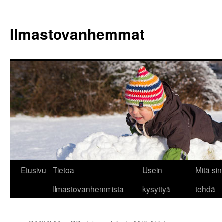
Siirry
sisältöön
Ilmastovanhemmat
Etusivu
Tietoa
Usein
Mitä sin
Ilmastovanhemmista
kysyttyä
tehdä