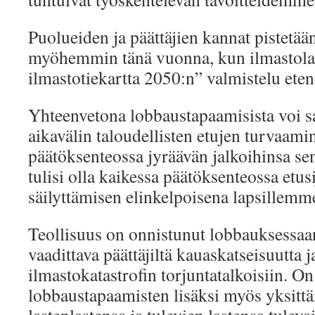
Puolueiden ja päättäjien kannat pistetään
myöhemmin tänä vuonna, kun ilmastolai
ilmastotiekartta 2050:n” valmistelu eten
Yhteenvetona lobbaustapaamisista voi sa
aikavälin taloudellisten etujen turvaami
päätöksenteossa jyräävän jalkoihinsa sen
tulisi olla kaikessa päätöksenteossa etus
säilyttämisen elinkelpoisena lapsillemm
Teollisuus on onnistunut lobbauksessaa
vaadittava päättäjiltä kauaskatseisuutta j
ilmastokatastrofin torjuntatalkoisiin. On 
lobbaustapaamisten lisäksi myös yksittäi