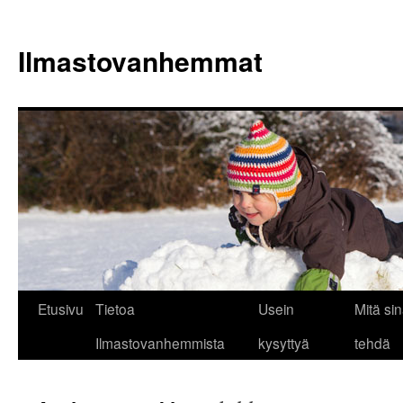
Siirry
sisältöön
Ilmastovanhemmat
Etusivu
Tietoa
Usein
Mitä sin
Ilmastovanhemmista
kysyttyä
tehdä