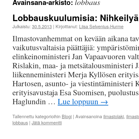
lobbaus
Avainsana-arkisto:
Lobbauskuulumisia: Nihkeilyä
Julkaistu:
30.5.2013
|
Kirjoittanut:
Liisa Selvenius-Hurme
Ilmastovanhemmat on kevään aikana tav
vaikutusvaltaisia päättäjiä: ympäristömin
elinkeinoministeri Jan Vapaavuoren valt
Rislakin, maa- ja metsätalousministeri J
liikenneministeri Merja Kyllösen erityi
Hartosen, asunto- ja viestintäministeri 
erityisavustaja Esa Suomisen, puolustus
Haglundin …
Lue loppuun
→
Tallennettu kategorioihin
Blogi
|
Avainsanoina
ilmastolaki
,
ilmasto
lobbaus
|
Jätä kommentti