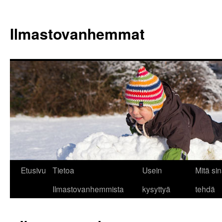
Siirry
sisältöön
Ilmastovanhemmat
Etusivu
Tietoa
Usein
Mitä sin
Ilmastovanhemmista
kysyttyä
tehdä