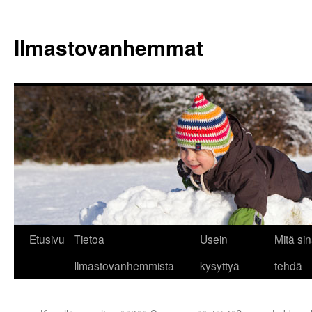
Siirry
sisältöön
Ilmastovanhemmat
Etusivu
Tietoa
Usein
Mitä sin
Ilmastovanhemmista
kysyttyä
tehdä