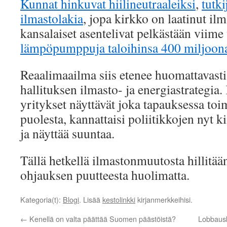
Kunnat hinkuvat hiilineutraaleiksi
,
tutki
ilmastolakia
, jopa kirkko on laatinut il
kansalaiset asentelivat pelkästään viim
lämpöpumppuja taloihinsa 400 miljoona
Reaalimaailma siis etenee huomattavas
hallituksen ilmasto- ja energiastrategia.
yritykset näyttävät joka tapauksessa to
puolesta, kannattaisi poliitikkojen nyt ki
ja näyttää suuntaa.
Tällä hetkellä ilmastonmuutosta hillitää
ohjauksen puutteesta huolimatta.
Kategoria(t):
Blogi
. Lisää
kestolinkki
kirjanmerkkeihisi.
←
Kenellä on valta päättää Suomen päästöistä?
Lobbausk