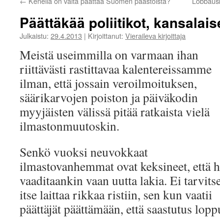
←
Kenellä on valta päättää Suomen päästöistä?
Lobbausk
Päättäkää poliitikot, kansalaise
Julkaistu:
29.4.2013
|
Kirjoittanut:
Vieraileva kirjoittaja
Meistä useimmilla on varmaan ihan
riittävästi rastittavaa kalentereissamme
ilman, että jossain veroilmoituksen,
säärikarvojen poiston ja päiväkodin
myyjäisten välissä pitää ratkaista vielä
ilmastonmuutoskin.
Senkö vuoksi neuvokkaat
ilmastovanhemmat ovat keksineet, että h
vaaditaankin vaan uutta lakia. Ei tarvits
itse laittaa rikkaa ristiin, sen kun vaatii
päättäjät päättämään, että saastutus lopp