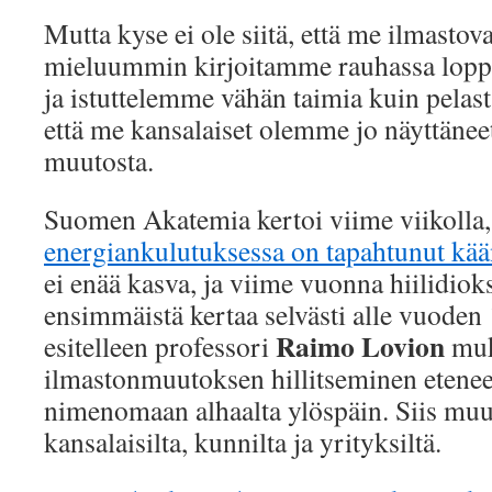
Mutta kyse ei ole siitä, että me ilmast
mieluummin kirjoitamme rauhassa lopp
ja istuttelemme vähän taimia kuin pela
että me kansalaiset olemme jo näyttäne
muutosta.
Suomen Akatemia kertoi viime viikolla,
energiankulutuksessa on tapahtunut kä
ei enää kasva, ja viime vuonna hiilidioks
ensimmäistä kertaa selvästi alle vuoden
Raimo Lovion
esitelleen professori
mu
ilmastonmuutoksen hillitseminen etenee 
nimenomaan alhaalta ylöspäin. Siis muu
kansalaisilta, kunnilta ja yrityksiltä.