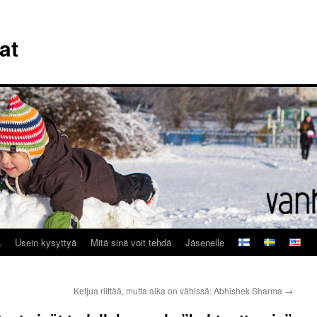
at
a
Usein kysyttyä
Mitä sinä voit tehdä
Jäsenelle
Ketjua riittää, mutta aika on vähissä: Abhishek Sharma
→