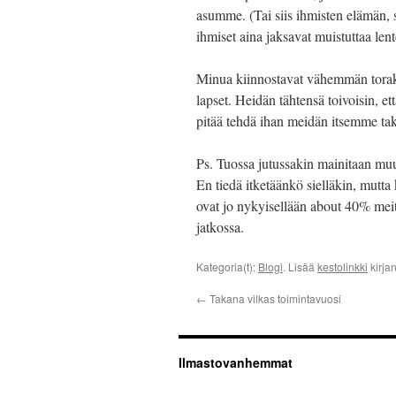
asumme. (Tai siis ihmisten elämän, si
ihmiset aina jaksavat muistuttaa len
Minua kiinnostavat vähemmän toraka
lapset. Heidän tähtensä toivoisin, 
pitää tehdä ihan meidän itsemme taki
Ps. Tuossa jutussakin mainitaan muu
En tiedä itketäänkö sielläkin, mutta
ovat jo nykyisellään about 40% meit
jatkossa.
Kategoria(t):
Blogi
. Lisää
kestolinkki
kirja
←
Takana vilkas toimintavuosi
Ilmastovanhemmat