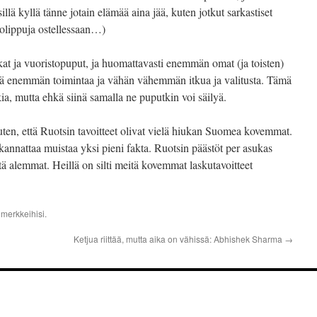
llä kyllä tänne jotain elämää aina jää, kuten jotkut sarkastiset
tolippuja ostellessaan…)
t ja vuoristopuput, ja huomattavasti enemmän omat (ja toisten)
että enemmän toimintaa ja vähän vähemmän itkua ja valitusta. Tämä
a, mutta ehkä siinä samalla ne puputkin voi säilyä.
ten, että Ruotsin tavoitteet olivat vielä hiukan Suomea kovemmat.
 kannattaa muistaa yksi pieni fakta. Ruotsin päästöt per asukas
ä alemmat. Heillä on silti meitä kovemmat laskutavoitteet
nmerkkeihisi.
Ketjua riittää, mutta aika on vähissä: Abhishek Sharma
→