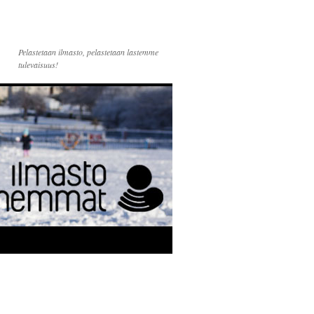
Pelastetaan ilmasto, pelastetaan lastemme
tulevaisuus!