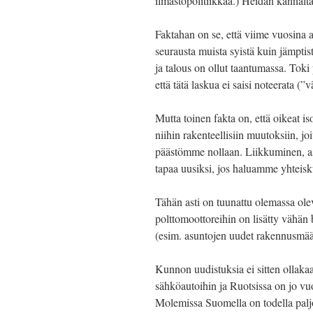
ilmastopolitiikkaa.) Heidän kannalta
Faktahan on se, että viime vuosina a
seurausta muista syistä kuin jämptis
ja talous on ollut taantumassa. Toki
että tätä laskua ei saisi noteerata (
Mutta toinen fakta on, että oikeat is
niihin rakenteellisiin muutoksiin, 
päästömme nollaan. Liikkuminen, asu
tapaa uusiksi, jos haluamme yhtei
Tähän asti on tuunattu olemassa ole
polttomoottoreihin on lisätty vähän 
(esim. asuntojen uudet rakennusmää
Kunnon uudistuksia ei sitten ollakaa
sähköautoihin ja Ruotsissa on jo v
Molemissa Suomella on todella paljon