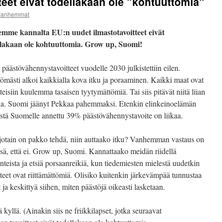
eet eivät todellakaan ole ”kohtuuttomia”
ovanhemmat
emme kannalta EU:n uudet ilmastotavoitteet eivät
llakaan ole kohtuuttomia. Grow up, Suomi!
päästövähennystavoitteet vuodelle 2030 julkistettiin eilen.
tömästi alkoi kaikkialla kova itku ja poraaminen. Kaikki maat ovat
tteisiin kuulemma tasaisen tyytymättömiä. Tai siis pitävät niitä liian
na. Suomi jäänyt Pekkaa pahemmaksi. Etenkin elinkeinoelämän
stä Suomelle annettu 39% päästövähennystavoite on liikaa.
otain on pakko tehdä, niin auttaako itku? Vanhemman vastaus on
sä, että ei. Grow up, Suomi. Kannattaako meidän riidellä
nteista ja etsiä porsaanreikiä, kun tiedemiesten mielestä uudetkin
tteet ovat riittämättömiä. Olisiko kuitenkin järkevämpää tunnustaa
t ja keskittyä siihen, miten päästöjä oikeasti lasketaan.
 kyllä. (Ainakin siis ne friikkilapset, jotka seuraavat