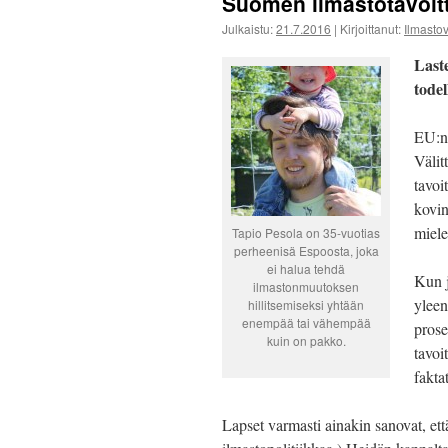
Suomen ilmastotavoitt
Julkaistu:
21.7.2016
|
Kirjoittanut:
Ilmast
Last
tode
EU:n 
Välit
tavoi
kovi
miele
Tapio Pesola on 35-vuotias
perheenisä Espoosta, joka
ei halua tehdä
Kun j
ilmastonmuutoksen
yleen
hillitsemiseksi yhtään
enempää tai vähempää
prose
kuin on pakko.
tavoi
fakta
Lapset varmasti ainakin sanovat, että