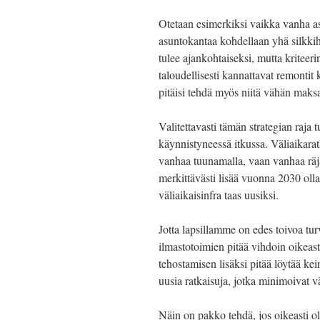
Otetaan esimerkiksi vaikka vanha a
asuntokantaa kohdellaan yhä silkkih
tulee ajankohtaiseksi, mutta kriteeri
taloudellisesti kannattavat remontit
pitäisi tehdä myös niitä vähän maks
Valitettavasti tämän strategian raja
käynnistyneessä itkussa. Väliaikarat
vanhaa tuunamalla, vaan vanhaa räjäy
merkittävästi lisää vuonna 2030 oll
väliaikaisinfra taas uusiksi.
Jotta lapsillamme on edes toivoa tur
ilmastotoimien pitää vihdoin oikeas
tehostamisen lisäksi pitää löytää ke
uusia ratkaisuja, jotka minimoivat v
Näin on pakko tehdä, jos oikeasti o