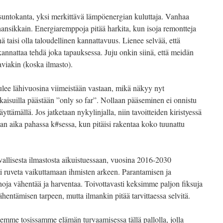
suntokanta, yksi merkittävä lämpöenergian kuluttaja. Vanhaa
ansikkain. Energiaremppoja pitää harkita, kun isoja remontteja
nä taisi olla taloudellinen kannattavuus. Lienee selvää, että
 kannattaa tehdä joka tapauksessa. Juju onkin siinä, että meidän
aviakin (koska ilmasto).
 tulee lähivuosina viimeistään vastaan, mikä näkyy nyt
kaisuilla päästään ”only so far”. Nollaan pääseminen ei onnistu
ttämällä. Jos jatketaan nykylinjalla, niin tavoitteiden kiristyessä
aan aika pahassa k#sessa, kun pitäisi rakentaa koko tuunattu
vallisesta ilmastosta aikuistuessaan, vuosina 2016-2030
ti ruveta vaikuttamaan ihmisten arkeen. Parantamisen ja
inoja vähentää ja harventaa. Toivottavasti keksimme paljon fiksuja
ähentämisen tarpeen, mutta ilmankin pitää tarvittaessa selvitä.
lemme tosissamme elämän turvaamisessa tällä pallolla, jolla