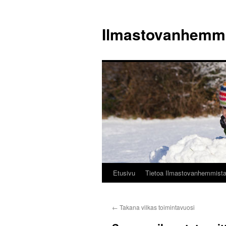
Siirry
sisältöön
Ilmastovanhemm
Etusivu
Tietoa Ilmastovanhemmist
←
Takana vilkas toimintavuosi