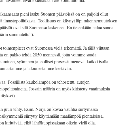
an tavoitteet eivät todellakaan ole kohtuuttomia.
ikaansaatu pieni lasku Suomen päästöissä on on paljolti ollut
tä ilmastopoliitikasta. Teollisuus on käynyt läpi rakennemuutoksen
 päästöt ovat silti Suomessa laskeneet. En tietenkään halua sanoa,
”väärin sammutettu”).
ot toimenpiteet ovat Suomessa vielä tekemättä. Ja tällä viittaan
joita on pakko tehdä 2050 mennessä, jotta voimme saada
minen, syöminen ja teolliset prosessit menevät kaikki isolla
skunnastamme ja taloudestamme kestävän.
vaa. Fossiilista kaukolämpöä on tehostettu, autojen
biopolttoaineita. Jossain määrin on myös kiristetty vaatimuksia
räykset).
n juuri tehty. Esim. Norja on kovaa vauhtia siirtymässä
uosikymmeniä siirrytty käyttämään maalämpöä pientaloissa.
 kirittävää, eikä lähtökuopissakaan oikein vielä olla.