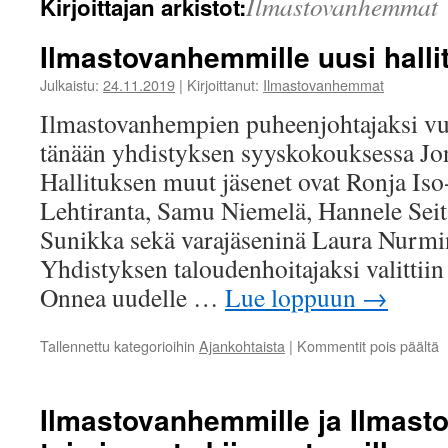
Ilmastovanhemmat
Kirjoittajan arkistot:
Ilmastovanhemmille uusi halli
Julkaistu:
24.11.2019
|
Kirjoittanut:
Ilmastovanhemmat
Ilmastovanhempien puheenjohtajaksi vuo
tänään yhdistyksen syyskokouksessa Jo
Hallituksen muut jäsenet ovat Ronja Iso
Lehtiranta, Samu Niemelä, Hannele Sei
Sunikka sekä varajäseninä Laura Nurmi
Yhdistyksen taloudenhoitajaksi valittii
Onnea uudelle …
Lue loppuun
→
a
Tallennettu kategorioihin
Ajankohtaista
|
Kommentit pois päältä
I
u
h
Ilmastovanhemmille ja Ilmas