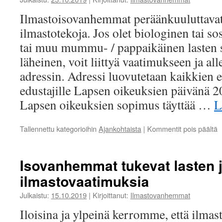
Ilmastoisovanhemmat peräänkuuluttavat 
ilmastotekoja. Jos olet biologinen tai s
tai muu mummu- / pappaikäinen lasten s
läheinen, voit liittyä vaatimukseen ja all
adressin. Adressi luovutetaan kaikkien
edustajille Lapsen oikeuksien päivänä 2
Lapsen oikeuksien sopimus täyttää …
L
a
Tallennettu kategorioihin
Ajankohtaista
|
Kommentit pois päältä
A
I
j
Isovanhemmat tukevat lasten 
ta
ilmastovaatimuksia
l
s
Julkaistu:
15.10.2019
|
Kirjoittanut:
Ilmastovanhemmat
Iloisina ja ylpeinä kerromme, että ilmast