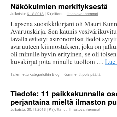
Näkökulmien merkityksestä
Julkaistu:
6.12.2018
|
Kirjoittanut:
Ilmastovanhemmat
Lapsena suosikkikirjani oli Mauri Kun
Avaruuskirja. Sen kaunis vesivärikuvitus
tavalla esitetyt astronomiset tiedot sytytt
avaruuteen kiinnostuksen, joka on jatku
oli minulle hyvin erityinen, se oli tois
kuvakirjat joita minulle tuolloin …
Lue
artikkelis
Tallennettu kategorioihin
Blogi
|
Kommentit pois päältä
Näkökulm
merkityks
Tiedote: 11 paikkakunnalla os
perjantaina mieltä ilmaston pu
Julkaistu:
30.11.2018
|
Kirjoittanut:
Ilmastovanhemmat