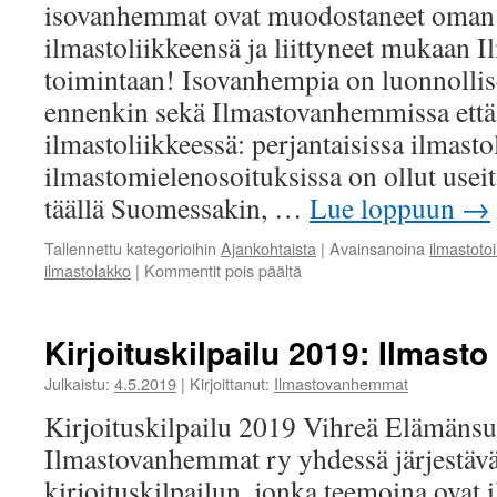
isovanhemmat ovat muodostaneet oman
ilmastoliikkeensä ja liittyneet mukaan
toimintaan! Isovanhempia on luonnollis
ennenkin sekä Ilmastovanhemmissa ett
ilmastoliikkeessä: perjantaisissa ilmasto
ilmastomielenosoituksissa on ollut use
täällä Suomessakin, …
Lue loppuun
→
Tallennettu kategorioihin
Ajankohtaista
|
Avainsanoina
ilmastoto
artikkelissa
ilmastolakko
|
Kommentit pois päältä
Isovanhemmat
tukevat
lasten
Kirjoituskilpailu 2019: Ilmasto 
ja
nuorten
Julkaistu:
4.5.2019
|
Kirjoittanut:
Ilmastovanhemmat
ilmastovaatimuksia
Kirjoituskilpailu 2019 Vihreä Elämänsuo
Ilmastovanhemmat ry yhdessä järjestävä
kirjoituskilpailun, jonka teemoina ovat