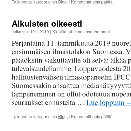
artikkelis
Tallennettu kategorioihin
Blogi
|
Kommentit pois päältä
Eräs
perjantai
Kölnin
Aikuisten oikeesti
tuomiokirk
Julkaistu:
12.1.2019
|
Kirjoittanut:
Ilmastovanhemmat
Perjantaina 11. tammikuuta 2019 nuoret 
ensimmäisen ilmastolakon Suomessa. Vies
päätöksiin vaikuttaville oli selvä: älkää 
tulevaisuudellamme. Loppuvuodesta 201
hallitustenvälisen ilmastopaneelin IPCC:
Suomessakin ansaittua medianäkyvyyttä
lämpeneminen on ollut odotettua nope
seuraukset ennusteita …
Lue loppuun
artikkelis
Tallennettu kategorioihin
Blogi
|
Kommentit pois päältä
Aikuisten
oikeesti