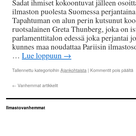
Sadat ihmiset kokoontuvat jälleen osoit
ilmaston puolesta Suomessa perjantaina
Tapahtuman on alun perin kutsunut kool
ruotsalainen Greta Thunberg, joka on is
parlamenttitalon edessä joka perjantai jo
kunnes maa noudattaa Pariisin ilmasto
…
Lue loppuun
→
a
Tallennettu kategorioihin
Ajankohtaista
|
Kommentit pois päältä
T
1
←
Vanhemmat artikkelit
p
o
p
m
Ilmastovanhemmat
i
p