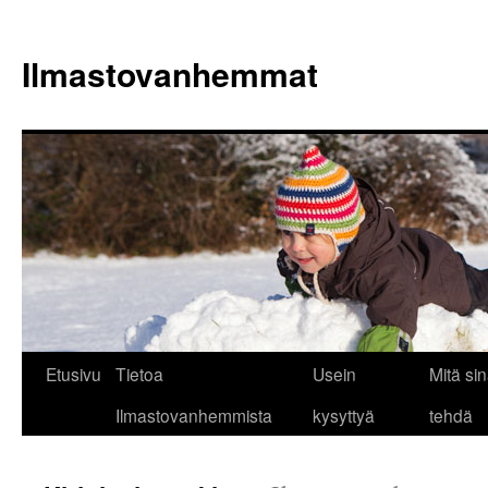
Siirry
sisältöön
Ilmastovanhemmat
Etusivu
Tietoa
Usein
Mitä sin
Ilmastovanhemmista
kysyttyä
tehdä