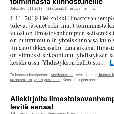
toiminnasta kiinnostuneille
Julkaistu:
1.11.2019
|
Kirjoittanut:
Ilmastovanhemmat
1.11. 2019 Hei kaikki Ilmastovanhempie
tulevat jäsenet sekä muut toiminnasta k
vuosi on Ilmastovanhempien seitsemäs t
on muuttunut niin yhteiskunnassa kuin 
ilmastoliikkeessäkin tänä aikana. Ilmas
on viimeksi kokoontunut yhdistyksen 
kesäkuussa. Yhdistyksen hallitusta …
L
Tallennettu kategorioihin
Ajankohtaista
|
Avainsanoina
ilmastolii
artikkelis
uusintaminen
,
yhdistystoiminta
|
Kommentit pois päältä
Ilmastov
ja
Ilmastov
Allekirjoita Ilmastoisovanhempi
toiminnas
levitä sanaa!
kiinnostun
Julkaistu:
23.10.2019
|
Kirjoittanut:
Ilmastovanhemmat