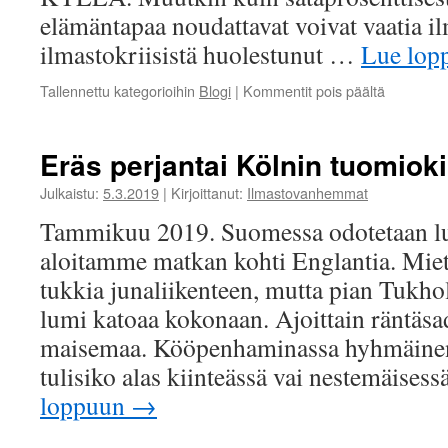
elämäntapaa noudattavat voivat vaatia i
ilmastokriisistä huolestunut …
Lue lo
artikkelis
Tallennettu kategorioihin
Blogi
|
Kommentit pois päältä
Ilmastova
ja
oma
Eräs perjantai Kölnin tuomioki
epätäydell
Julkaistu:
5.3.2019
|
Kirjoittanut:
Ilmastovanhemmat
Tammikuu 2019. Suomessa odotetaan l
aloitamme matkan kohti Englantia. Mie
tukkia junaliikenteen, mutta pian Tukho
lumi katoaa kokonaan. Ajoittain räntäsad
maisemaa. Kööpenhaminassa hyhmäinen s
tulisiko alas kiinteässä vai nestemäis
loppuun
→