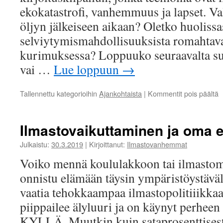
ekokatastrofi, vanhemmuus ja lapset. V
öljyn jälkeiseen aikaan? Oletko huolissa
selviytymismahdollisuuksista romahtav
kurimuksessa? Loppuuko seuraavalta su
vai …
Lue loppuun
→
a
Tallennettu kategorioihin
Ajankohtaista
|
Kommentit pois päältä
K
2
I
Ilmastovaikuttaminen ja oma 
j
l
Julkaistu:
30.3.2019
|
Kirjoittanut:
Ilmastovanhemmat
Voiko mennä koululakkoon tai ilmastomar
onnistu elämään täysin ympäristöystävä
vaatia tehokkaampaa ilmastopolitiiikkaa
piippailee älyluuri ja on käynyt perheen
KYLLÄ. Muutkin kuin sataprosenttisest