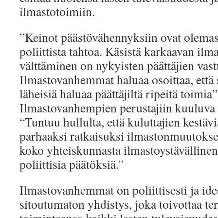
ilmastotoimiin.
”Keinot päästövähennyksiin ovat olemas
poliittista tahtoa. Käsistä karkaavan i
välttäminen on nykyisten päättäjien vast
Ilmastovanhemmat haluaa osoittaa, että 
läheisiä haluaa päättäjiltä ripeitä toimia
Ilmastovanhempien perustajiin kuuluva
“Tuntuu hullulta, että kuluttajien kestävi
parhaaksi ratkaisuksi ilmastonmuutokse
koko yhteiskunnasta ilmastoystävällinen,
poliittisia päätöksiä.”
Ilmastovanhemmat on poliittisesti ja ide
sitoutumaton yhdistys, joka toivottaa te