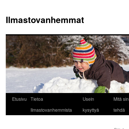
Siirry
sisältöön
Ilmastovanhemmat
Etusivu
Tietoa
Usein
Mitä sin
Ilmastovanhemmista
kysyttyä
tehdä