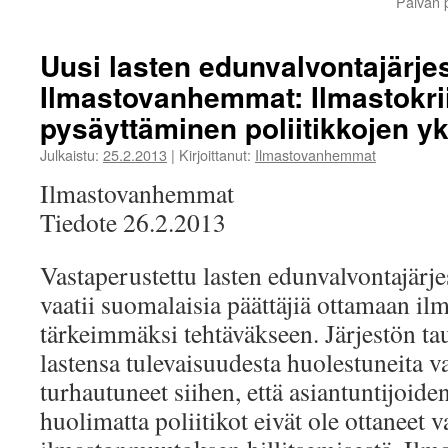
Päivän 
Uusi lasten edunvalvontajärje
Ilmastovanhemmat: Ilmastokri
pysäyttäminen poliitikkojen y
Julkaistu:
25.2.2013
|
Kirjoittanut:
Ilmastovanhemmat
Ilmastovanhemmat
Tiedote 26.2.2013
Vastaperustettu lasten edunvalvontajär
vaatii suomalaisia päättäjiä ottamaan il
tärkeimmäksi tehtäväkseen. Järjestön ta
lastensa tulevaisuudesta huolestuneita v
turhautuneet siihen, että asiantuntijoide
huolimatta poliitikot eivät ole ottaneet v