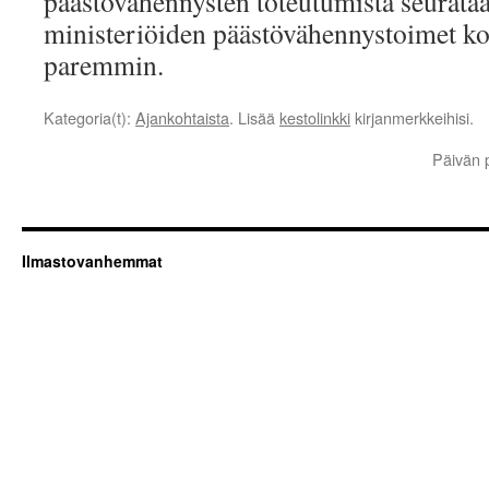
päästövähennysten toteutumista seurataan
ministeriöiden päästövähennystoimet k
paremmin.
Kategoria(t):
Ajankohtaista
. Lisää
kestolinkki
kirjanmerkkeihisi.
Päivän 
Ilmastovanhemmat