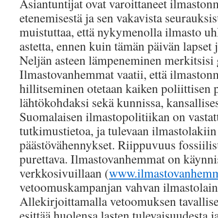
Asiantuntijat ovat varoittaneet ilmasto
etenemisestä ja sen vakavista seurauks
muistuttaa, että nykymenolla ilmasto uh
astetta, ennen kuin tämän päivän lapset j
Neljän asteen lämpeneminen merkitsisi g
Ilmastovanhemmat vaatii, että ilmasto
hillitseminen otetaan kaiken poliittisen
lähtökohdaksi sekä kunnissa, kansallisest
Suomalaisen ilmastopolitiikan on vastat
tutkimustietoa, ja tulevaan ilmastolakiin 
päästövähennykset. Riippuvuus fossiilist
purettava. Ilmastovanhemmat on käynnis
verkkosivuillaan (
www.ilmastovanhemma
vetoomuskampanjan vahvan ilmastolain 
Allekirjoittamalla vetoomuksen tavallise
esittää huolensa lasten tulevaisuudesta j