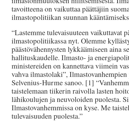
ilmastonmuutoksen hillitsemisestä. Il
tavoitteena on vaikuttaa päättäjiin suom
ilmastopolitiikan suunnan kääntämiseks
“Lastemme tulevaisuuteen vaikuttavat p
ilmastopolitiikassa nyt. Olemme kyllästy
päästövähennysten lykkäämiseen aina se
hallituskaudelle. Ilmasto- ja energiapoli
ministereiden on kannettava viimein va
vahva ilmastolaki”, Ilmastovanhempien 
Selvenius-Hurme sanoo. [1] “Vanhemmat
taistelemaan tiikerin raivolla lasten hoi
lähikoulujen ja neuvoloiden puolesta. S
Ilmastovanhemmissa on kyse. Me taist
tulevaisuuden puolesta.”