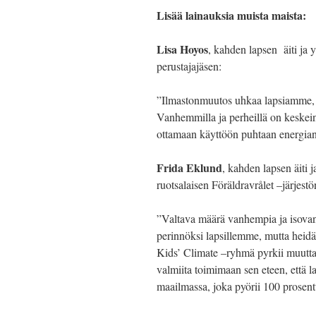
Lisää lainauksia muista maista:
Lisa Hoyos
, kahden lapsen äiti ja 
perustajajäsen:
”Ilmastonmuutos uhkaa lapsiamme, 
Vanhemmilla ja perheillä on keskeine
ottamaan käyttöön puhtaan energian 
Frida Eklund
, kahden lapsen äiti
ruotsalaisen Föräldravrålet –järjestön
”Valtava määrä vanhempia ja isovan
perinnöksi lapsillemme, mutta heidän
Kids’ Climate –ryhmä pyrkii muutt
valmiita toimimaan sen eteen, että la
maailmassa, joka pyörii 100 prosentti