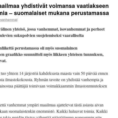
ilmaa yhdistivät voimansa vaatiakseen
mia – suomalaiset mukana perustamassa
tovanhemmat
nvälinen yhteisö, jossa vanhemmat, isovanhemmat ja perheet
tulevien sukupolvien suojelemiseksi vaaralliselta
nliikettä perustamassa oli myös suomalainen
 graafikko suunnitteli myös liikkeen yhteisen tunnuksen,
vat.
tuo yhteen 14 järjestöä kahdeksasta maasta vain 50 päivää ennen
ista ilmastokokousta. Ryhmän tavoite on yhdistää vanhempia ja
ainostaa päättäjiä toimivaan voimakkaammin ilmastonmuutoksen
ttä vanhemmat ympäri maailmaa ajattelevat tästä asiasta aivan
ukaan suomalaistenkin enemmistö. Kaikki haluavat toimia. Kaikki
emme takia meidän täytyy vähentää päästöjämme nopeammin niin