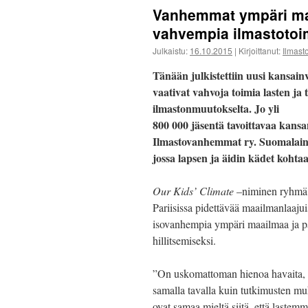
Vanhemmat ympäri maa
vahvempia ilmastotoi
Julkaistu:
16.10.2015
|
Kirjoittanut:
Ilmas
Tänään julkistettiin uusi kansai
vaativat vahvoja toimia lasten ja 
ilmastonmuutokselta. Jo yli
800 000 jäsentä tavoittavaa kansa
Ilmastovanhemmat ry. Suomalainen
jossa lapsen ja äidin kädet kohtaa
Our Kids’ Climate
–niminen ryhmä 
Pariisissa pidettävää maailmanlaaju
isovanhempia ympäri maailmaa ja p
hillitsemiseksi.
”On uskomattoman hienoa havaita, e
samalla tavalla kuin tutkimusten m
ovat samaa mieltä siitä, että last