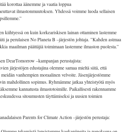
tää korottaa äänemme ja vaatia loppua
iheuttavat ilmastonmuutoksen. Yhdessä voimme luoda sellaisen
psillemme.”
 kiihtyessä on kuin korkeariskisen lainan ottaminen lastemme
 äiti ja perulaisen No Planeta B –järjestön johtaja. ”Kahden astmaa
ikkia maailman päättäjiä toimimaan lastemme ilmaston puolesta.”
laisen DearTomorrow –kampanjan perustajista:
en järjestöjen edustajina olemme samaa mieltä siitä, että
n meidän vanhempien moraalinen velvoite. Jäsenjärjestömme
vahvin mahdollinen sopimus. Ryhmämme jatkaa yhteistyötä myös
täksemme kannatusta ilmastotoimille. Paikallisesti rakennamme
 keskuudessa sitoumusten täyttämiseksi ja uusien toimien
kanadalaisen Parents for Climate Action –järjestön perustaja:
. Olemme tekemästä lapsistamme koekaniineita ja panoksena on