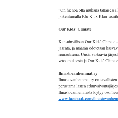
”On hienoa olla mukana tällaisessa
pukeutumalla Klu Klux Klan -asuih
Our Kids’ Climate
Kansainvälisen Our Kids’ Climate –
jäsentä, ja määrän odotetaan kasv
seurauksena. Uusia vastaavia järjes
vetoomuksesta ja Our Kids’ Climate
Ilmastovanhemmat ry
Ilmastovanhemmat ry on tavalliste
perustama lasten edunvalvontajärjest
Ilmastovanhemmista löytyy osoittee
www.facebook.com/ilmastovanhe