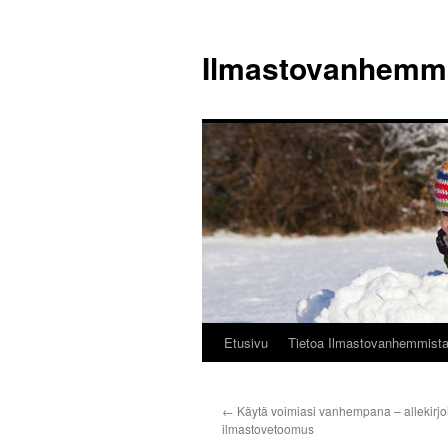
Siirry
sisältöön
Ilmastovanhemm
Etusivu
Tietoa Ilmastovanhemmist
←
Käytä voimiasi vanhempana – allekirjo
ilmastovetoomus