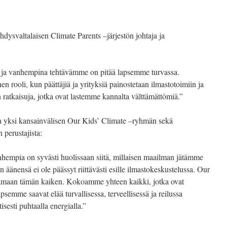
yhdysvaltalaisen Climate Parents –järjestön johtaja ja
ja vanhempina tehtävämme on pitää lapsemme turvassa.
n rooli, kun päättäjiä ja yrityksiä painostetaan ilmastotoimiin ja
ratkaisuja, jotka ovat lastemme kannalta välttämättömiä.”
 ja yksi kansainvälisen Our Kids’ Climate –ryhmän sekä
 perustajista:
hempia on syvästi huolissaan siitä, millaisen maailman jätämme
 äänensä ei ole päässyt riittävästi esille ilmastokeskustelussa. Our
amaan tämän kaiken. Kokoamme yhteen kaikki, jotka ovat
psemme saavat elää turvallisessa, terveellisessä ja reilussa
sesti puhtaalla energialla.”