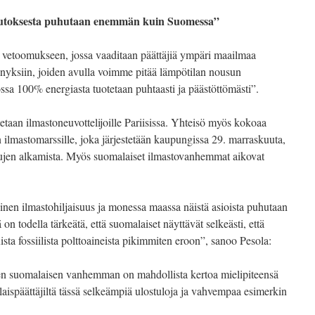
uutoksesta puhutaan enemmän kuin Suomessa”
vetoomukseen, jossa vaaditaan päättäjiä ympäri maailmaa
nnyksiin, joiden avulla voimme pitää lämpötilan nousun
jossa 100% energiasta tuotetaan puhtaasti ja päästöttömästi”.
etaan ilmastoneuvottelijoille Pariisissa. Yhteisö myös kokoaa
lmastomarssille, joka järjestetään kaupungissa 29. marraskuuta,
lujen alkamista. Myös suomalaiset ilmastovanhemmat aikovat
nen ilmastohiljaisuus ja monessa maassa näistä asioista puhutaan
n todella tärkeätä, että suomalaiset näyttävät selkeästi, että
sta fossiilista polttoaineista pikimmiten eroon”, sanoo Pesola:
n suomalaisen vanhemman on mahdollista kertoa mielipiteensä
späättäjiltä tässä selkeämpiä ulostuloja ja vahvempaa esimerkin