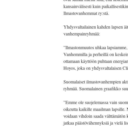
kansainvälisesti kuin paikallisestik
Ilmastovanhemmat ry:stä.
Yhdysvaltailainen kahden lapsen äi
vanhempainryhmää:
”Ilmastonmuutos uhkaa lapsiamme, 
Vanhemmilla ja perheillä on keskeine
ottamaan käyttöön puhtaan energian 
Hoyos, joka on yhdysvaltalaisen Cli
Suomalaiset ilmastovanhempien akti
ryhmää. Suomalainen graafikko suu
”Emme ole suojelemassa vain suoma
oikeutta kaikille maailman lapsille.
voidaan vihdoin saada välttämätön k
jatkaa päästövähennyksiä ja vielä lis