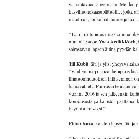
vaarantavaan ongelmaan. Meidän pi
kasvihuonekaasupäästöille, jotka a
maailman, jonka haluamme jättää la
”Toimimattomuus ilmastonmuutoksen
Yoca Arditi-Roch
nimiin”, sanoo
,
sairastavan lapsen äitinä pyydän ka
Jill Kubit
, äiti ja yksi yhdysvalta
”Vanhempia ja isovanhempia edustavi
ilmastonmuutoksen hillitseminen o
haluavat, että Pariisissa tehdään 
vuonna 2016 ja sen jälkeenkin kerä
konsensusta paikallisten päättäjien
käynnistämiseksi.”.
Fiona Koza
, kahden lapsen äiti ja 
”Ilmasto muuttuu jo nyt Kanadassa