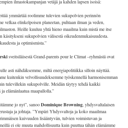
hempien ilmastokampanjan vetäjä ja kahden lapsen isoisä:
itää ymmärtää roolimme tulevien sukupolvien perinnön
e velkaa elinkelpoisen planeetan, puhtaan ilman ja veden,
ilmaston. Heille kuuluu yhtä hieno maailma kuin mistä me itse
n käsitykseni sukupolvien välisestä oikeudenmukaisuudesta.
kaudesta ja optimismista.”
rski
sveitsiläisestä Grand-parents pour le Climat –ryhmästä ovat
e asti nähdäksemme, miltä energiapolitiikka silloin näyttää.
me kuitenkin velvollisuudeksemme työskennellä harmonisemman
in tulevillekin sukupolville. Meidän täytyy tehdä kaikki
ja elämänlaatua maapallolla.”
Dominique Browning
eitämme jo nyt”, sanoo
, yhdysvaltalaisen
rustaja ja johtaja. ”Ympäri Yhdysvaltoja ja koko maailmaa
mmäisen kuivuuden lisääntyvän, tulvien voimistuvan ja
eillä ei ole muuta mahdollisuutta kuin puuttua tähän elämämme