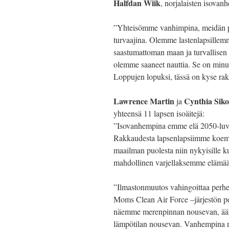
Halfdan Wiik
, norjalaisten isovan
”Yhteisömme vanhimpina, meidän p
turvaajina. Olemme lastenlapsillemm
saastumattoman maan ja turvallisen 
olemme saaneet nauttia. Se on minu
Loppujen lopuksi, tässä on kyse rak
Lawrence Martin
Cynthia Siko
ja
yhteensä 11 lapsen isoäitejä:
”Isovanhempina emme elä 2050-luvull
Rakkaudesta lapsenlapsiimme koem
maailman puolesta niin nykyisille ku
mahdollinen varjellaksemme elämää 
”Ilmastonmuutos vahingoittaa perh
Moms Clean Air Force –järjestön pe
näemme merenpinnan nousevan, ääri
lämpötilan nousevan. Vanhempina m