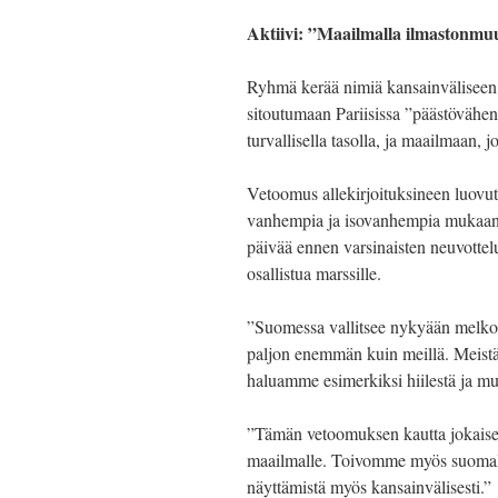
Aktiivi: ”Maailmalla ilmastonm
Ryhmä kerää nimiä kansainväliseen 
sitoutumaan Pariisissa ”päästövähe
turvallisella tasolla, ja maailmaan, 
Vetoomus allekirjoituksineen luovut
vanhempia ja isovanhempia mukaan i
päivää ennen varsinaisten neuvotte
osallistua marssille.
”Suomessa vallitsee nykyään melkoi
paljon enemmän kuin meillä. Meistä o
haluamme esimerkiksi hiilestä ja mui
”Tämän vetoomuksen kautta jokaise
maailmalle. Toivomme myös suomalai
näyttämistä myös kansainvälisesti.”