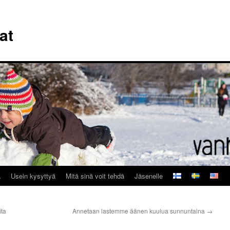
at
a
Usein kysyttyä
Mitä sinä voit tehdä
Jäsenelle
ita
Annetaan lastemme äänen kuulua sunnuntaina
→