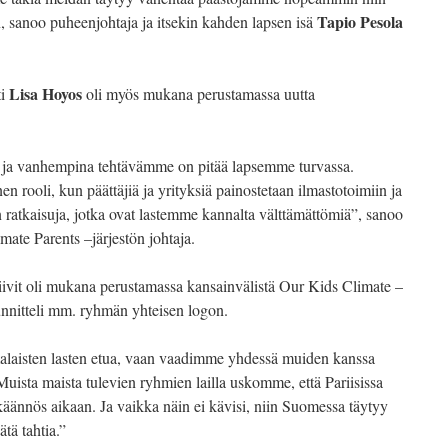
Tapio Pesola
in, sanoo puheenjohtaja ja itsekin kahden lapsen isä
Lisa Hoyos
ti
oli myös mukana perustamassa uutta
ja vanhempina tehtävämme on pitää lapsemme turvassa.
n rooli, kun päättäjiä ja yrityksiä painostetaan ilmastotoimiin ja
ratkaisuja, jotka ovat lastemme kannalta välttämättömiä”, sanoo
mate Parents –järjestön johtaja.
ivit oli mukana perustamassa kansainvälistä Our Kids Climate –
nnitteli mm. ryhmän yhteisen logon.
laisten lasten etua, vaan vaadimme yhdessä muiden kanssa
 Muista maista tulevien ryhmien lailla uskomme, että Pariisissa
äännös aikaan. Ja vaikka näin ei kävisi, niin Suomessa täytyy
ätä tahtia.”