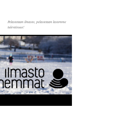
Pelastetaan ilmasto, pelastetaan lastemme
tulevaisuus!