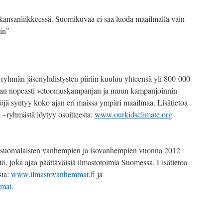
 kansanliikkeessä. Suomikuvaa ei saa luoda maailmalla vain
in”
ryhmän jäsenyhdistysten piiriin kuuluu yhteensä yli 800 000
avan nopeasti vetoomuskampanjan ja muun kampanjoinnin
töjä syntyy koko ajan eri maissa ympäri maailmaa. Lisätietoa
 –ryhmästä löytyy osoitteesta:
www.ourkidsclimate.org
n suomalaisten vanhempien ja isovanhempien vuonna 2012
ö, joka ajaa päättäväisiä ilmastotoimia Suomessa. Lisätietoa
sta:
www.ilmastovanhemmat.fi
ja
mmat
.