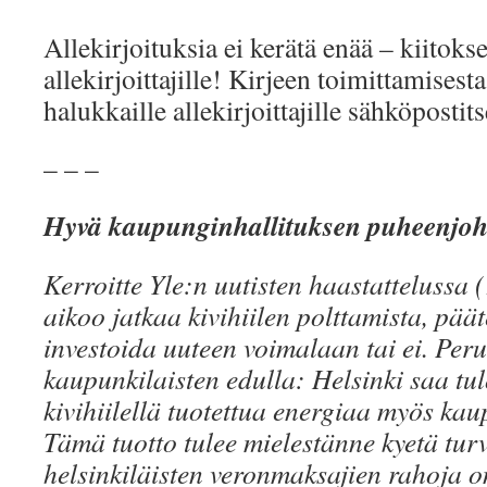
Allekirjoituksia ei kerätä enää – kiitokse
allekirjoittajille! Kirjeen toimittamisest
halukkaille allekirjoittajille sähköpostits
– – –
Hyvä kaupunginhallituksen puheenjo
Kerroitte Yle:n uutisten haastattelussa (
aikoo jatkaa kivihiilen polttamista, pä
investoida uuteen voimalaan tai ei. Perus
kaupunkilaisten edulla: Helsinki saa tulo
kivihiilellä tuotettua energiaa myös kau
Tämä tuotto tulee mielestänne kyetä tu
helsinkiläisten veronmaksajien rahoja on