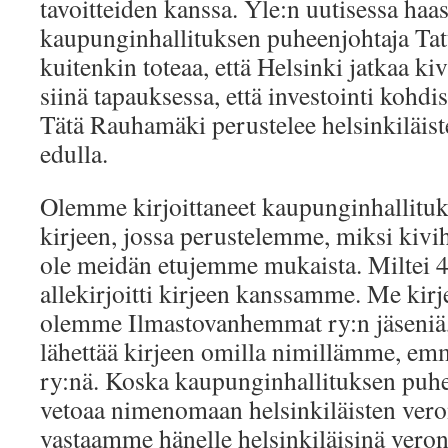
tavoitteiden kanssa. Yle:n uutisessa haas
kaupunginhallituksen puheenjohtaja T
kuitenkin toteaa, että Helsinki jatkaa ki
siinä tapauksessa, että investointi kohd
Tätä Rauhamäki perustelee helsinkiläis
edulla.
Olemme kirjoittaneet kaupunginhallituk
kirjeen, jossa perustelemme, miksi kivih
ole meidän etujemme mukaista. Miltei 40
allekirjoitti kirjeen kanssamme. Me kirj
olemme Ilmastovanhemmat ry:n jäseniä
lähettää kirjeen omilla nimillämme, 
ry:nä. Koska kaupunginhallituksen puh
vetoaa nimenomaan helsinkiläisten ver
vastaamme hänelle helsinkiläisinä vero