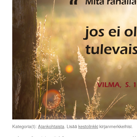
Kategoria(t):
Ajankohtaista
. Lisää
kestolinkki
kirjanmerkkeihisi.