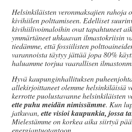
Helsinkiläisten veronmaksajien rahoja on
kivihiilen polttamiseen. Edelliset suurin
kivihiilivoimaloihin ovat tapahtuneet ai
ymmärtäneet uhkaavan ilmastokriisin va
tiedämme, että fossiilisten polttoaineide
varannoista täytyy jättää jopa 80% käyt
haluamme torjua vaarallisen ilmastonm
Hyvä kaupunginhallituksen puheenjoht
allekirjoittaneet olemme helsinkiläisiä
kerrotte puolustavanne helsinkiläisten 
ette puhu meidän nimissämme
. Kun lu
ette visioi kaupunkia, jossa
jatkuvan,
Mielestämme on korkea aika siirtyä pä
energiantuotantoon.