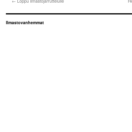
←
Loppu ilmastojarruttelulle
He
Ilmastovanhemmat