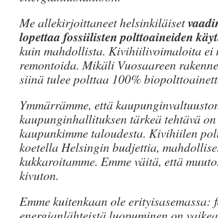
vaadi
Me allekirjoittaneet helsinkiläiset
lopettaa fossiilisten polttoaineiden käy
kuin mahdollista. Kivihiilivoimaloita e
remontoida. Mikäli Vuosaareen rakenne
siinä tulee polttaa 100% biopolttoainett
Ymmärrämme, että kaupunginvaltuuston
kaupunginhallituksen tärkeä tehtävä on
kaupunkimme taloudesta. Kivihiilen pol
koetella Helsingin budjettia, mahdollis
kukkaroitamme. Emme väitä, että muutos 
kivuton.
Emme kuitenkaan ole erityisasemassa: fo
energianlähteistä luopuminen on vaikea