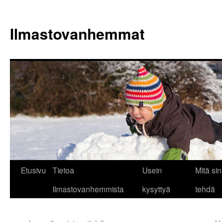
Siirry
sisältöön
Ilmastovanhemmat
Etusivu
Tietoa
Usein
Mitä sin
Ilmastovanhemmista
kysyttyä
tehdä