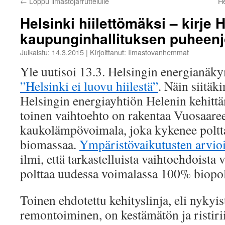
←
Loppu ilmastojarruttelulle
He
Helsinki hiilettömäksi – kirje 
kaupunginhallituksen puheenj
Julkaistu:
14.3.2015
|
Kirjoittanut:
Ilmastovanhemmat
Yle uutisoi 13.3. Helsingin energianäkym
”Helsinki ei luovu hiilestä”
. Näin siitäki
Helsingin energiayhtiön Helenin kehit
toinen vaihtoehto on rakentaa Vuosaare
kaukolämpövoimala, joka kykenee pol
biomassaa.
Ympäristövaikutusten arvio
ilmi, että tarkastelluista vaihtoehdoista 
polttaa uudessa voimalassa 100% biopolt
Toinen ehdotettu kehityslinja, eli nykyi
remontoiminen, on kestämätön ja ristir