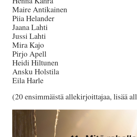
Henna Kahra
Maire Antikainen
Piia Helander
Jaana Lahti
Jussi Lahti
Mira Kajo
Pirjo Apell
Heidi Hiltunen
Ansku Holstila
Eila Harle
(20 ensimmäistä allekirjoittajaa, lisää all