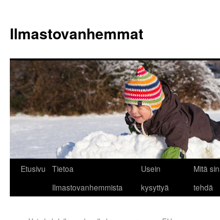
Siirry
sisältöön
Ilmastovanhemmat
Etusivu
Tietoa
Usein
Mitä sin
Ilmastovanhemmista
kysyttyä
tehdä