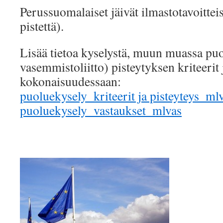
Perussuomalaiset jäivät ilmastotavoittei
pistettä).
Lisää tietoa kyselystä, muun muassa pu
vasemmistoliitto) pisteytyksen kriteerit 
kokonaisuudessaan:
puoluekysely_kriteerit ja pisteyteys_ml
puoluekysely_vastaukset_mlvas