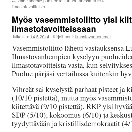
←
Vain kahdelle puolueelle kunnon arvosana EU-
ilmastotavoitteista
Myös vasemmistoliitto ylsi kii
ilmastotavoitteissaan
Julkaistu:
14.5.2014
|
Kirjoittanut:
Ilmastovanhemmat
Vasemmistoliitto lähetti vastauksensa L
Ilmastovanhempien kyselyyn puolueid
ilmastotavoitteista vasta, kun selvityksest
Puolue pärjäsi vertailussa kuitenkin hyv
Vihreät sai kyselystä parhaat pisteet ja 
(10/10 pistettä), mutta myös vasemmisto
kiitettävä (9/10 pistettä). RKP ylsi hyv
SDP (5/10), kokoomus (6/10) ja keskusta
tyydyttävään ja kristillisdemokraatit (4/