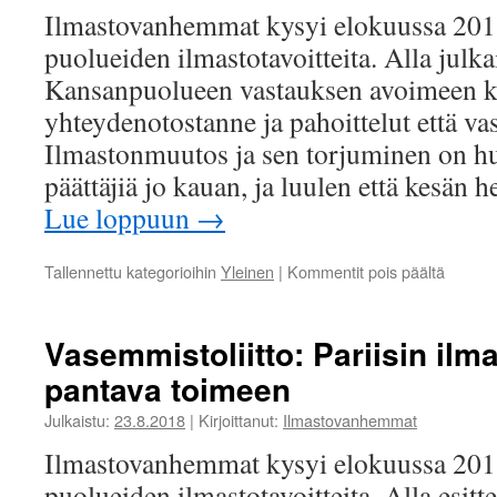
Ilmastovanhemmat kysyi elokuussa 2018
puolueiden ilmastotavoitteita. Alla jul
Kansanpuolueen vastauksen avoimeen kir
yhteydenotostanne ja pahoittelut että va
Ilmastonmuutos ja sen torjuminen on hu
päättäjiä jo kauan, ja luulen että kesän
Lue loppuun
→
artikkel
Tallennettu kategorioihin
Yleinen
|
Kommentit pois päältä
RKP:
Ilmasto
mietitt
Vasemmistoliitto: Pariisin il
laajasti
pantava toimeen
Julkaistu:
23.8.2018
|
Kirjoittanut:
Ilmastovanhemmat
Ilmastovanhemmat kysyi elokuussa 2018
puolueiden ilmastotavoitteita. Alla esit