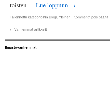
toisten …
Lue loppuun
→
a
Tallennettu kategorioihin
Blogi
,
Yleinen
|
Kommentit pois päältä
K
v
←
Vanhemmat artikkelit
m
a
Ilmastovanhemmat