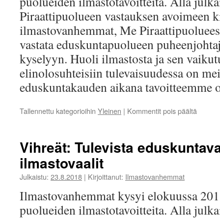
puolueiden ilmastotavoitteita. Alla jul
Piraattipuolueen vastauksen avoimeen k
ilmastovanhemmat, Me Piraattipuoluees
vastata eduskuntapuolueen puheenjohtaj
kyselyyn. Huoli ilmastosta ja sen vaikut
elinolosuhteisiin tulevaisuudessa on mei
eduskuntakauden aikana tavoitteemme
artikkel
Tallennettu kategorioihin
Yleinen
|
Kommentit pois päältä
Piraatt
Fossiili
polttoai
Vihreät: Tulevista eduskuntava
luovutt
ilmastovaalit
2030
menne
Julkaistu:
23.8.2018
|
Kirjoittanut:
Ilmastovanhemmat
Ilmastovanhemmat kysyi elokuussa 2018
puolueiden ilmastotavoitteita. Alla jul