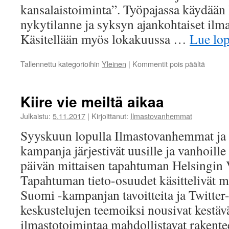
kansalaistoiminta”. Työpajassa käydään
nykytilanne ja syksyn ajankohtaiset ilmas
Käsitellään myös lokakuussa …
Lue lo
artikkel
Tallennettu kategorioihin
Yleinen
|
Kommentit pois päältä
Vartios
ilmast
1.-2.9.
Kiire vie meiltä aikaa
ohjelm
Julkaistu:
5.11.2017
|
Kirjoittanut:
Ilmastovanhemmat
Syyskuun lopulla Ilmastovanhemmat ja 
kampanja järjestivät uusille ja vanhoille 
päivän mittaisen tapahtuman Helsingin 
Tapahtuman tieto-osuudet käsittelivät 
Suomi -kampanjan tavoitteita ja Twitter
keskustelujen teemoiksi nousivat kestä
ilmastotoimintaa mahdollistavat rakente