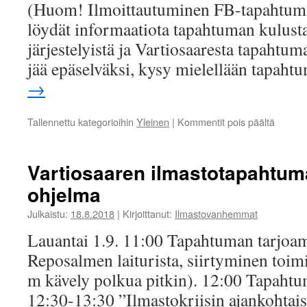
(Huom! Ilmoittautuminen FB-tapahtumass
löydät informaatiota tapahtuman kulust
järjestelyistä ja Vartiosaaresta tapahtum
jää epäselväksi, kysy mielellään tapa
→
artikkel
Tallennettu kategorioihin
Yleinen
|
Kommentit pois päältä
Vartios
ilmast
1.-2.9.
Vartiosaaren ilmastotapahtuma
ohjeita
ohjelma
Julkaistu:
18.8.2018
|
Kirjoittanut:
Ilmastovanhemmat
Lauantai 1.9. 11:00 Tapahtuman tarjoa
Reposalmen laiturista, siirtyminen toim
m kävely polkua pitkin). 12:00 Tapahtu
12:30-13:30 ”Ilmastokriisin ajankohtaiset