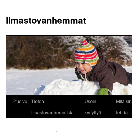
Siirry
sisältöön
Ilmastovanhemmat
Etusivu
Tietoa
Usein
Mitä sin
Ilmastovanhemmista
kysyttyä
tehdä