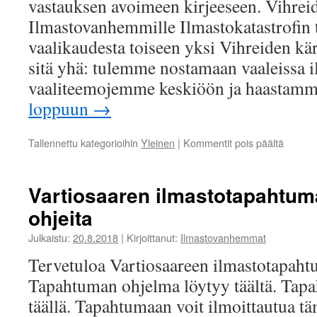
vastauksen avoimeen kirjeeseen. Vihrei
Ilmastovanhemmille Ilmastokatastrofin 
vaalikaudesta toiseen yksi Vihreiden kär
sitä yhä: tulemme nostamaan vaaleissa i
vaaliteemojemme keskiöön ja haasta
loppuun
→
artikkel
Tallennettu kategorioihin
Yleinen
|
Kommentit pois päältä
Vihreät
Tulevis
eduskun
Vartiosaaren ilmastotapahtuma
ilmastov
ohjeita
Julkaistu:
20.8.2018
|
Kirjoittanut:
Ilmastovanhemmat
Tervetuloa Vartiosaareen ilmastotapaht
Tapahtuman ohjelma löytyy täältä. Tap
täällä. Tapahtumaan voit ilmoittautua tä