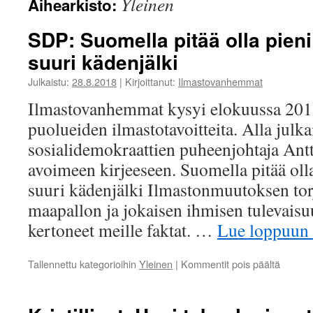
Yleinen
Aihearkisto:
SDP: Suomella pitää olla pieni 
suuri kädenjälki
Julkaistu:
28.8.2018
|
Kirjoittanut:
Ilmastovanhemmat
Ilmastovanhemmat kysyi elokuussa 2018
puolueiden ilmastotavoitteita. Alla jul
sosialidemokraattien puheenjohtaja Ant
avoimeen kirjeeseen. Suomella pitää olla
suuri kädenjälki Ilmastonmuutoksen to
maapallon ja jokaisen ihmisen tulevaisuu
kertoneet meille faktat. …
Lue loppuun
artikkel
Tallennettu kategorioihin
Yleinen
|
Kommentit pois päältä
SDP:
Suomel
pitää