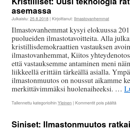
Kristilliset: Uusi teknologia r
olla
asemassa
pieni
jalanjälk
Julkaistu:
25.8.2018
|
Kirjoittanut:
Ilmastovanhemmat
mutta
suuri
Ilmastovanhemmat kysyi elokuussa 2018
kädenjä
puolueiden ilmastotavoitteita. Alla jul
kristillisdemokraattien vastauksen avoi
ilmastovanhemmat, Kiitos yhteydenotos
että vastauksemme antaminen meni näin
liikkeellä erittäin tärkeällä asialla. Ympä
ilmastonmuutos on noussut aikamme ke
merkittävimmäksi huolenaiheeksi. …
L
artikkel
Tallennettu kategorioihin
Yleinen
|
Kommentit pois päältä
Kristilli
Uusi
teknolo
Siniset: Ilmastonmuutos ratka
ratkais