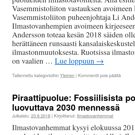
Vasemmistoliiton vastauksen avoimeen k
Vasemmistoliiton puheenjohtaja Li Ande
Ilmastovanhempien avoimeen kirjeeseen
Andersson toteaa kesän 2018 säiden olle
herättäneen runsaasti kansalaiskeskuste
ilmastonmuutoksesta. Ruotsissa ilmast
on vaalien …
Lue loppuun
→
artikkel
Tallennettu kategorioihin
Yleinen
|
Kommentit pois päältä
Vasemmi
Pariisin
ilmast
Piraattipuolue: Fossiilisista po
pantav
luovuttava 2030 mennessä
toimee
Julkaistu:
23.8.2018
|
Kirjoittanut:
Ilmastovanhemmat
Ilmastovanhemmat kysyi elokuussa 2018