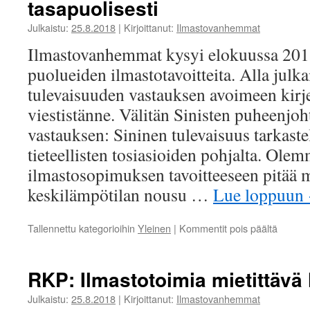
tasapuolisesti
asema
Julkaistu:
25.8.2018
|
Kirjoittanut:
Ilmastovanhemmat
Ilmastovanhemmat kysyi elokuussa 2018
puolueiden ilmastotavoitteita. Alla jul
tulevaisuuden vastauksen avoimeen kirje
viestistänne. Välitän Sinisten puheenj
vastauksen: Sininen tulevaisuus tarkast
tieteellisten tosiasioiden pohjalta. Olem
ilmastosopimuksen tavoitteeseen pitää 
keskilämpötilan nousu …
Lue loppuun
artikkel
Tallennettu kategorioihin
Yleinen
|
Kommentit pois päältä
Siniset:
Ilmast
ratkais
RKP: Ilmastotoimia mietittävä 
tasapuo
Julkaistu:
25.8.2018
|
Kirjoittanut:
Ilmastovanhemmat